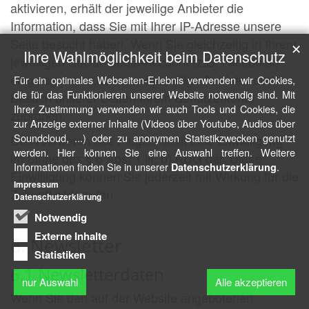
aktivieren, erhält der jeweilige Anbieter die
Information, dass Sie mit Ihrer IP-Adresse unsere
Seite besucht haben. Wenn Sie gleichzeitig in Ihrem
✕
Ihre Wahlmöglichkeit beim Datenschutz
jeweiligen Social-Media-Account (z.B. Facebook)
eingeloggt sind, kann der jeweilige Anbieter den
Für ein optimales Webseiten-Erlebnis verwenden wir Cookies,
die für das Funktionieren unserer Website notwendig sind. Mit
Besuch unserer Seiten Ihrem Benutzerkonto
Ihrer Zustimmung verwenden wir auch Tools und Cookies, die
zuordnen.
zur Anzeige externer Inhalte (Videos über Youtube, Audios über
Soundcloud, ...) oder zu anonymen Statistikzwecken genutzt
Das Aktivieren des Plugins stellt eine Einwilligung
werden. Hier können Sie eine Auswahl treffen. Weitere
im Sinne des § 6 Abs. 1 lit. b) KDG dar. Diese
Informationen finden Sie in unserer
.
Datenschutzerklärung
Einwilligung können Sie jederzeit mit Wirkung für die
Impressum
Zukunft widerrufen.
Datenschutzerklärung
Notwendig
Externe Inhalte
6. Newsletter
Statistiken
6.1 Newsletterdaten
nur Auswahl
Alle akzeptieren
Wenn Sie den auf der Website angebotenen