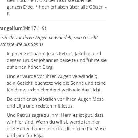
Denn du, Herr, bist der Höchste über der
ganzen Erde, * hoch erhaben über alle Götter. -
R
vangelium
(Mt 17,1-9)
 wurde vor ihren Augen verwandelt; sein Gesicht
uchtete wie die Sonne
In jener Zeit nahm Jesus Petrus, Jakobus und
dessen Bruder Johannes beiseite und führte sie
auf einen hohen Berg.
Und er wurde vor ihren Augen verwandelt;
sein Gesicht leuchtete wie die Sonne und seine
Kleider wurden blendend weiß wie das Licht.
Da erschienen plötzlich vor ihren Augen Mose
und Elíja und redeten mit Jesus.
Und Petrus sagte zu ihm: Herr, es ist gut, dass
wir hier sind. Wenn du willst, werde ich hier
drei Hütten bauen, eine für dich, eine für Mose
und eine für Elíja.