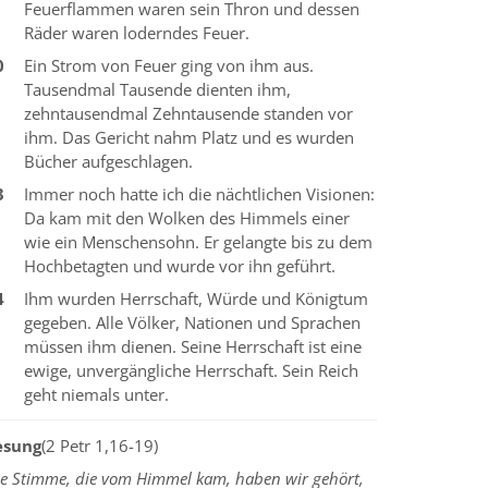
Feuerflammen waren sein Thron und dessen
Räder waren loderndes Feuer.
0
Ein Strom von Feuer ging von ihm aus.
Tausendmal Tausende dienten ihm,
zehntausendmal Zehntausende standen vor
ihm. Das Gericht nahm Platz und es wurden
Bücher aufgeschlagen.
3
Immer noch hatte ich die nächtlichen Visionen:
Da kam mit den Wolken des Himmels einer
wie ein Menschensohn. Er gelangte bis zu dem
Hochbetagten und wurde vor ihn geführt.
4
Ihm wurden Herrschaft, Würde und Königtum
gegeben. Alle Völker, Nationen und Sprachen
müssen ihm dienen. Seine Herrschaft ist eine
ewige, unvergängliche Herrschaft. Sein Reich
geht niemals unter.
esung
(2 Petr 1,16-19)
ie Stimme, die vom Himmel kam, haben wir gehört,