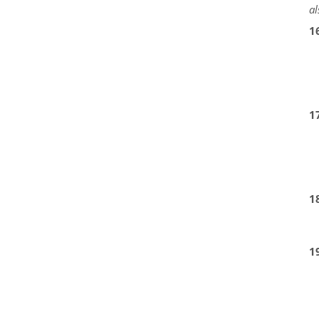
al
1
1
1
1