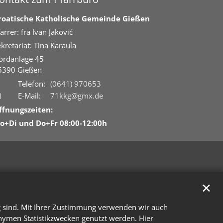
roatische Katholische Gemeinde Gießen
arrer: fra Ivan Jaković
kretariat: Tina Karaula
ordanlage 45
5390
Gießen
Telefon:
(0641) 970653
E-Mail:
71kkg@gmx.de
ffnungszeiten:
o+Di und Do+Fr 08:00-12:00h
✕
g sind. Mit Ihrer Zustimmung verwenden wir auch
onymen Statistikzwecken genutzt werden. Hier