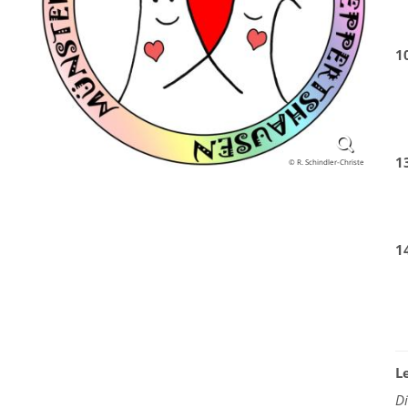
1
1
© R. Schindler-Christe
1
L
D