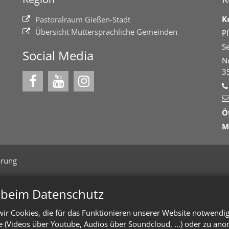
K
Pastoralraum Gießen-Stadt
Übersicht Muttersprachliche Gemeinden
Pf
Se
Social Media
N
3
Ö
M
ärung
n beim Datenschutz
ir Cookies, die für das Funktionieren unserer Website notwendi
te (Videos über Youtube, Audios über Soundcloud, ...) oder zu an