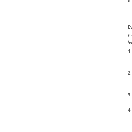
9
E
Er
le
1
2
3
4