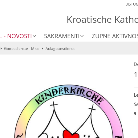
BISTU
Kroatische Kath
L - NOVOSTI
SAKRAMENTI
ZUPNE AKTIVNOS
Gottesdienste - Mise
Aulagottesdienst
D
1
L
S
9