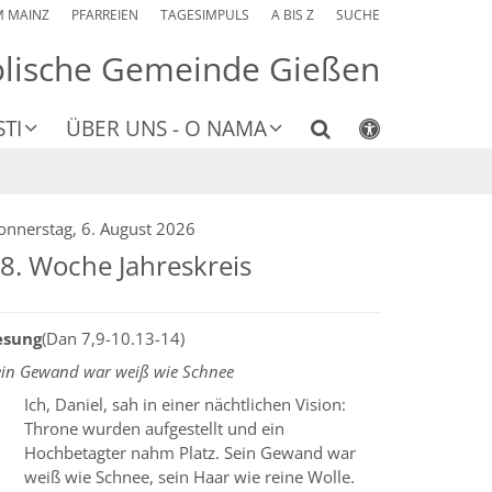
M MAINZ
PFARREIEN
TAGESIMPULS
A BIS Z
SUCHE
olische Gemeinde Gießen
TI
ÜBER UNS - O NAMA
onnerstag, 6. August 2026
8. Woche Jahreskreis
esung
(Dan 7,9-10.13-14)
ein Gewand war weiß wie Schnee
Ich, Daniel, sah in einer nächtlichen Vision:
Throne wurden aufgestellt und ein
Hochbetagter nahm Platz. Sein Gewand war
weiß wie Schnee, sein Haar wie reine Wolle.