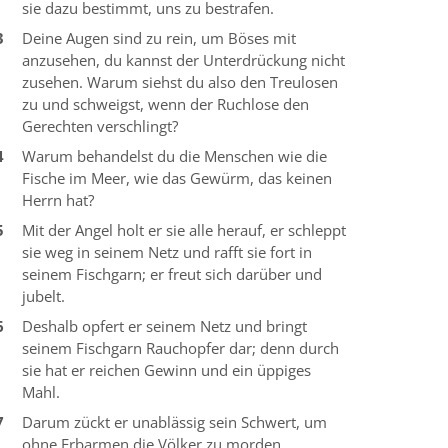
sie dazu bestimmt, uns zu bestrafen.
3
Deine Augen sind zu rein, um Böses mit
anzusehen, du kannst der Unterdrückung nicht
zusehen. Warum siehst du also den Treulosen
zu und schweigst, wenn der Ruchlose den
Gerechten verschlingt?
4
Warum behandelst du die Menschen wie die
Fische im Meer, wie das Gewürm, das keinen
Herrn hat?
5
Mit der Angel holt er sie alle herauf, er schleppt
sie weg in seinem Netz und rafft sie fort in
seinem Fischgarn; er freut sich darüber und
jubelt.
6
Deshalb opfert er seinem Netz und bringt
seinem Fischgarn Rauchopfer dar; denn durch
sie hat er reichen Gewinn und ein üppiges
Mahl.
7
Darum zückt er unablässig sein Schwert, um
ohne Erbarmen die Völker zu morden.