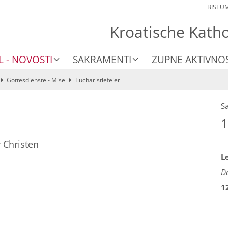
BISTU
Kroatische Kath
L - NOVOSTI
SAKRAMENTI
ZUPNE AKTIVNOS
Gottesdienste - Mise
Eucharistiefeier
S
1
r Christen
L
De
1