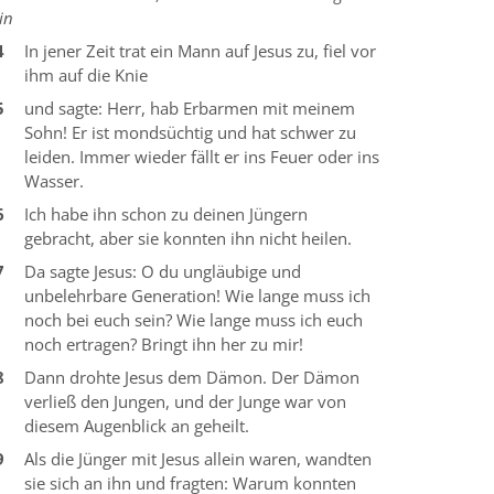
in
4
In jener Zeit trat ein Mann auf Jesus zu, fiel vor
ihm auf die Knie
5
und sagte: Herr, hab Erbarmen mit meinem
Sohn! Er ist mondsüchtig und hat schwer zu
leiden. Immer wieder fällt er ins Feuer oder ins
Wasser.
6
Ich habe ihn schon zu deinen Jüngern
gebracht, aber sie konnten ihn nicht heilen.
7
Da sagte Jesus: O du ungläubige und
unbelehrbare Generation! Wie lange muss ich
noch bei euch sein? Wie lange muss ich euch
noch ertragen? Bringt ihn her zu mir!
8
Dann drohte Jesus dem Dämon. Der Dämon
verließ den Jungen, und der Junge war von
diesem Augenblick an geheilt.
9
Als die Jünger mit Jesus allein waren, wandten
sie sich an ihn und fragten: Warum konnten