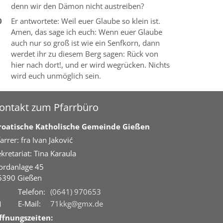
denn wir den Dämon nicht austreiben?
0
Er antwortete: Weil euer Glaube so klein ist.
Amen, das sage ich euch: Wenn euer Glaube
auch nur so groß ist wie ein Senfkorn, dann
werdet ihr zu diesem Berg sagen: Rück von
hier nach dort!, und er wird wegrücken. Nichts
wird euch unmöglich sein.
ontakt zum Pfarrbüro
roatische Katholische Gemeinde Gießen
arrer: fra Ivan Jaković
kretariat: Tina Karaula
ordanlage 45
5390
Gießen
Telefon:
(0641) 970653
E-Mail:
71kkg@gmx.de
ffnungszeiten: