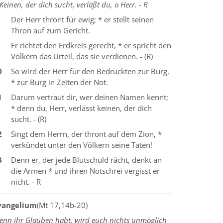
Keinen, der dich sucht, verläßt du, o Herr. - R
Der Herr thront für ewig; * er stellt seinen
Thron auf zum Gericht.
Er richtet den Erdkreis gerecht, * er spricht den
Völkern das Urteil, das sie verdienen. - (R)
0
So wird der Herr für den Bedrückten zur Burg,
* zur Burg in Zeiten der Not.
1
Darum vertraut dir, wer deinen Namen kennt;
* denn du, Herr, verlässt keinen, der dich
sucht. - (R)
2
Singt dem Herrn, der thront auf dem Zion, *
verkündet unter den Völkern seine Taten!
3
Denn er, der jede Blutschuld rächt, denkt an
die Armen * und ihren Notschrei vergisst er
nicht. - R
vangelium
(Mt 17,14b-20)
enn ihr Glauben habt, wird euch nichts unmöglich