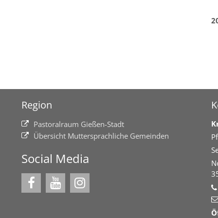
2
Region
K
K
Pastoralraum Gießen-Stadt
Übersicht Muttersprachliche Gemeinden
Pf
Se
Social Media
N
3
Ö