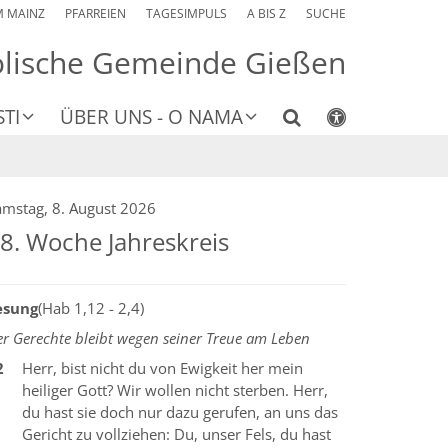
M MAINZ
PFARREIEN
TAGESIMPULS
A BIS Z
SUCHE
olische Gemeinde Gießen
TI
ÜBER UNS - O NAMA
amstag, 8. August 2026
8. Woche Jahreskreis
esung
(Hab 1,12 - 2,4)
r Gerechte bleibt wegen seiner Treue am Leben
2
Herr, bist nicht du von Ewigkeit her mein
heiliger Gott? Wir wollen nicht sterben. Herr,
du hast sie doch nur dazu gerufen, an uns das
Gericht zu vollziehen: Du, unser Fels, du hast