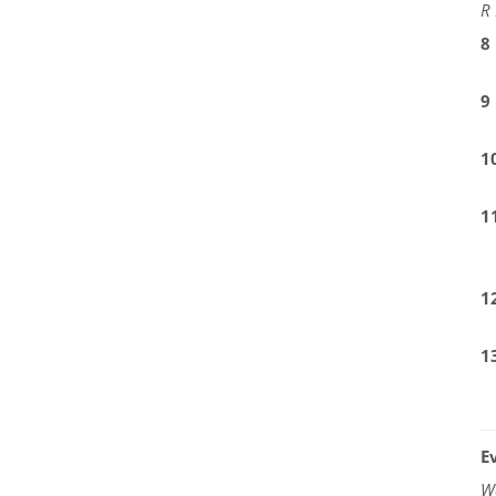
R 
8
9
1
1
1
1
E
W