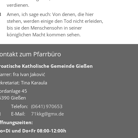
verdienen.
8
Amen, ich sage euch: Von denen, die hier
stehen, werden einige den Tod nicht erleiden,
bis sie den Menschensohn in seiner
königlichen Macht kommen sehen.
ontakt zum Pfarrbüro
roatische Katholische Gemeinde Gießen
arrer: fra Ivan Jaković
kretariat: Tina Karaula
ordanlage 45
5390
Gießen
Telefon:
(0641) 970653
E-Mail:
71kkg@gmx.de
ffnungszeiten:
o+Di und Do+Fr 08:00-12:00h