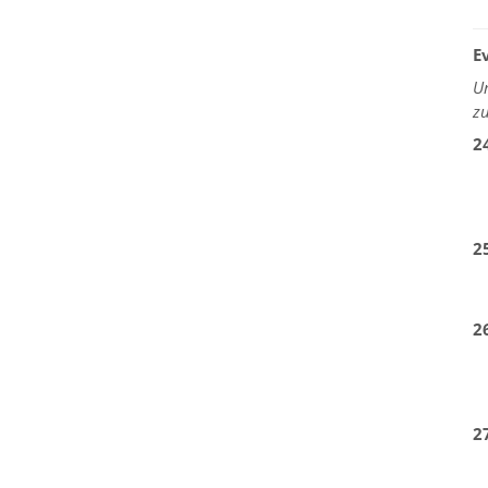
E
U
z
2
2
2
2