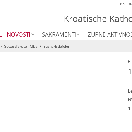
BISTU
Kroatische Kath
L - NOVOSTI
SAKRAMENTI
ZUPNE AKTIVNOS
Gottesdienste - Mise
Eucharistiefeier
Fr
1
L
We
1