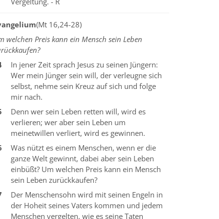
Vergeltung. - R
vangelium
(Mt 16,24-28)
m welchen Preis kann ein Mensch sein Leben
urückkaufen?
4
In jener Zeit sprach Jesus zu seinen Jüngern:
Wer mein Jünger sein will, der verleugne sich
selbst, nehme sein Kreuz auf sich und folge
mir nach.
5
Denn wer sein Leben retten will, wird es
verlieren; wer aber sein Leben um
meinetwillen verliert, wird es gewinnen.
6
Was nützt es einem Menschen, wenn er die
ganze Welt gewinnt, dabei aber sein Leben
einbüßt? Um welchen Preis kann ein Mensch
sein Leben zurückkaufen?
7
Der Menschensohn wird mit seinen Engeln in
der Hoheit seines Vaters kommen und jedem
Menschen vergelten, wie es seine Taten