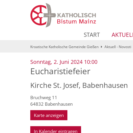
Zum Inhalt springen
START
AKTUEL
Kroatische Katholische Gemeinde Gießen
Aktuell - Novosti
:
Sonntag, 2. Juni 2024 10:00
Eucharistiefeier
Kirche St. Josef, Babenhausen
Bruchweg 11
64832
Babenhausen
Karte anzeigen
In Kalender eintragen