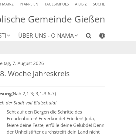
M MAINZ
PFARREIEN
TAGESIMPULS
A BIS Z
SUCHE
olische Gemeinde Gießen
TI
ÜBER UNS - O NAMA
eitag, 7. August 2026
8. Woche Jahreskreis
esung
(Nah 2,1.3; 3,1-3.6-7)
h der Stadt voll Blutschuld!
Seht auf den Bergen die Schritte des
Freudenboten! Er verkündet Frieden! Juda,
feiere deine Feste, erfülle deine Gelübde! Denn
der Unheilstifter durchstreift dein Land nicht