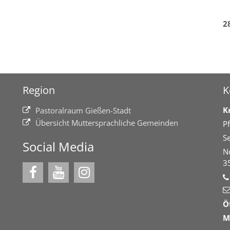
2
Region
K
K
Pastoralraum Gießen-Stadt
Übersicht Muttersprachliche Gemeinden
Pf
Se
Social Media
N
3
Ö
M