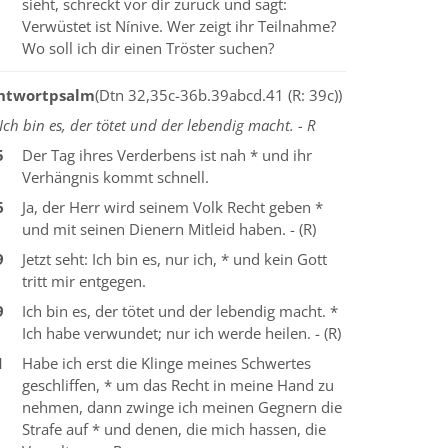
sieht, schreckt vor dir zurück und sagt:
Verwüstet ist Nínive. Wer zeigt ihr Teilnahme?
Wo soll ich dir einen Tröster suchen?
ntwortpsalm
(Dtn 32,35c-36b.39abcd.41 (R: 39c))
Ich bin es, der tötet und der lebendig macht. - R
5
Der Tag ihres Verderbens ist nah * und ihr
Verhängnis kommt schnell.
6
Ja, der Herr wird seinem Volk Recht geben *
und mit seinen Dienern Mitleid haben. - (R)
9
Jetzt seht: Ich bin es, nur ich, * und kein Gott
tritt mir entgegen.
9
Ich bin es, der tötet und der lebendig macht. *
Ich habe verwundet; nur ich werde heilen. - (R)
1
Habe ich erst die Klinge meines Schwertes
geschliffen, * um das Recht in meine Hand zu
nehmen, dann zwinge ich meinen Gegnern die
Strafe auf * und denen, die mich hassen, die