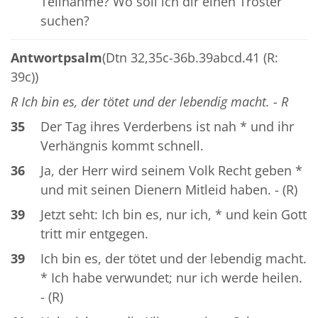
Teilnahme? Wo soll ich dir einen Tröster
suchen?
Antwortpsalm
(Dtn 32,35c-36b.39abcd.41 (R:
39c))
R Ich bin es, der tötet und der lebendig macht. - R
35
Der Tag ihres Verderbens ist nah * und ihr
Verhängnis kommt schnell.
36
Ja, der Herr wird seinem Volk Recht geben *
und mit seinen Dienern Mitleid haben. - (R)
39
Jetzt seht: Ich bin es, nur ich, * und kein Gott
tritt mir entgegen.
39
Ich bin es, der tötet und der lebendig macht.
* Ich habe verwundet; nur ich werde heilen.
- (R)