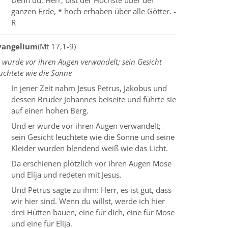
Denn du, Herr, bist der Höchste über der
ganzen Erde, * hoch erhaben über alle Götter. -
R
vangelium
(Mt 17,1-9)
 wurde vor ihren Augen verwandelt; sein Gesicht
uchtete wie die Sonne
In jener Zeit nahm Jesus Petrus, Jakobus und
dessen Bruder Johannes beiseite und führte sie
auf einen hohen Berg.
Und er wurde vor ihren Augen verwandelt;
sein Gesicht leuchtete wie die Sonne und seine
Kleider wurden blendend weiß wie das Licht.
Da erschienen plötzlich vor ihren Augen Mose
und Elíja und redeten mit Jesus.
Und Petrus sagte zu ihm: Herr, es ist gut, dass
wir hier sind. Wenn du willst, werde ich hier
drei Hütten bauen, eine für dich, eine für Mose
und eine für Elíja.