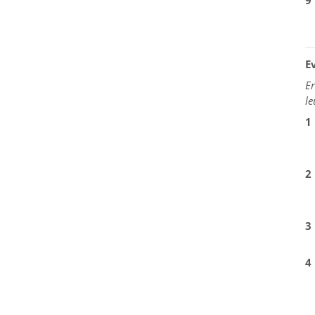
9
E
Er
le
1
2
3
4