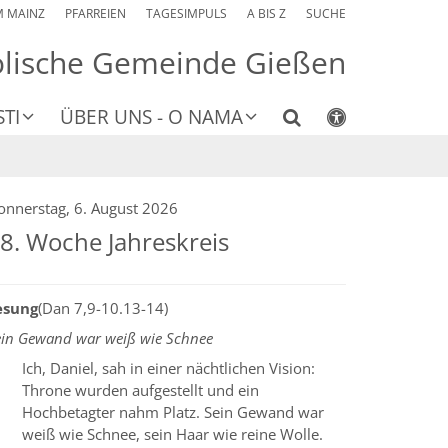
M MAINZ
PFARREIEN
TAGESIMPULS
A BIS Z
SUCHE
olische Gemeinde Gießen
TI
ÜBER UNS - O NAMA
onnerstag, 6. August 2026
8. Woche Jahreskreis
esung
(Dan 7,9-10.13-14)
ein Gewand war weiß wie Schnee
Ich, Daniel, sah in einer nächtlichen Vision:
Throne wurden aufgestellt und ein
Hochbetagter nahm Platz. Sein Gewand war
weiß wie Schnee, sein Haar wie reine Wolle.