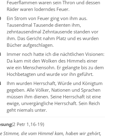
Feuerflammen waren sein Thron und dessen
Räder waren loderndes Feuer.
0
Ein Strom von Feuer ging von ihm aus.
Tausendmal Tausende dienten ihm,
zehntausendmal Zehntausende standen vor
ihm. Das Gericht nahm Platz und es wurden
Bücher aufgeschlagen.
3
Immer noch hatte ich die nächtlichen Visionen:
Da kam mit den Wolken des Himmels einer
wie ein Menschensohn. Er gelangte bis zu dem
Hochbetagten und wurde vor ihn geführt.
4
Ihm wurden Herrschaft, Würde und Königtum
gegeben. Alle Völker, Nationen und Sprachen
müssen ihm dienen. Seine Herrschaft ist eine
ewige, unvergängliche Herrschaft. Sein Reich
geht niemals unter.
esung
(2 Petr 1,16-19)
ie Stimme, die vom Himmel kam, haben wir gehört,