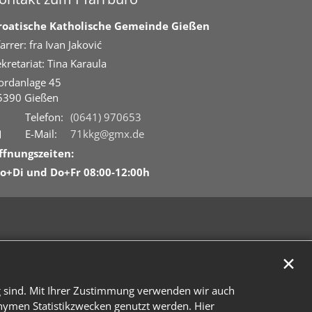
roatische Katholische Gemeinde Gießen
arrer: fra Ivan Jaković
kretariat: Tina Karaula
ordanlage 45
5390
Gießen
Telefon:
(0641) 970653
E-Mail:
71kkg@gmx.de
ffnungszeiten:
o+Di und Do+Fr 08:00-12:00h
✕
g sind. Mit Ihrer Zustimmung verwenden wir auch
onymen Statistikzwecken genutzt werden. Hier