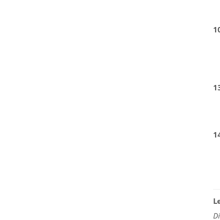
1
1
1
L
D