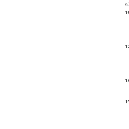
al
1
1
1
1