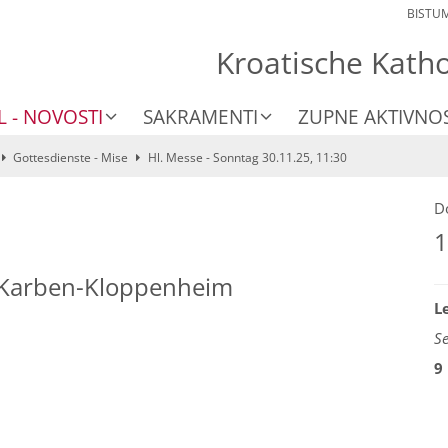
BISTU
Kroatische Kath
L - NOVOSTI
SAKRAMENTI
ZUPNE AKTIVNOS
Gottesdienste - Mise
Hl. Messe - Sonntag 30.11.25, 11:30
D
1
 Karben-Kloppenheim
L
S
9