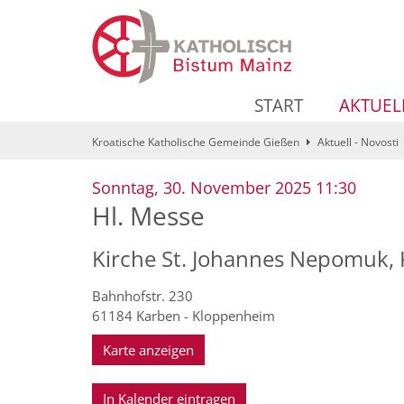
Zum Inhalt springen
START
AKTUEL
Kroatische Katholische Gemeinde Gießen
Aktuell - Novosti
:
Sonntag, 30. November 2025 11:30
Hl. Messe
Kirche St. Johannes Nepomuk,
Bahnhofstr. 230
61184
Karben - Kloppenheim
Karte anzeigen
In Kalender eintragen