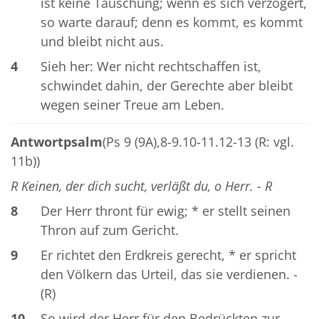
ist keine Täuschung; wenn es sich verzögert,
so warte darauf; denn es kommt, es kommt
und bleibt nicht aus.
4
Sieh her: Wer nicht rechtschaffen ist,
schwindet dahin, der Gerechte aber bleibt
wegen seiner Treue am Leben.
Antwortpsalm
(Ps 9 (9A),8-9.10-11.12-13 (R: vgl.
11b))
R Keinen, der dich sucht, verläßt du, o Herr. - R
8
Der Herr thront für ewig; * er stellt seinen
Thron auf zum Gericht.
9
Er richtet den Erdkreis gerecht, * er spricht
den Völkern das Urteil, das sie verdienen. -
(R)
10
So wird der Herr für den Bedrückten zur