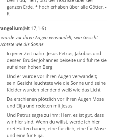
Denn du, Herr, bist der Höchste über der
ganzen Erde, * hoch erhaben über alle Götter. -
R
vangelium
(Mt 17,1-9)
 wurde vor ihren Augen verwandelt; sein Gesicht
uchtete wie die Sonne
In jener Zeit nahm Jesus Petrus, Jakobus und
dessen Bruder Johannes beiseite und führte sie
auf einen hohen Berg.
Und er wurde vor ihren Augen verwandelt;
sein Gesicht leuchtete wie die Sonne und seine
Kleider wurden blendend weiß wie das Licht.
Da erschienen plötzlich vor ihren Augen Mose
und Elíja und redeten mit Jesus.
Und Petrus sagte zu ihm: Herr, es ist gut, dass
wir hier sind. Wenn du willst, werde ich hier
drei Hütten bauen, eine für dich, eine für Mose
und eine für Elíja.