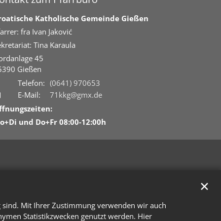
roatische Katholische Gemeinde Gießen
arrer: fra Ivan Jaković
kretariat: Tina Karaula
ordanlage 45
5390
Gießen
Telefon:
(0641) 970653
E-Mail:
71kkg@gmx.de
ffnungszeiten:
o+Di und Do+Fr 08:00-12:00h
✕
g sind. Mit Ihrer Zustimmung verwenden wir auch
onymen Statistikzwecken genutzt werden. Hier