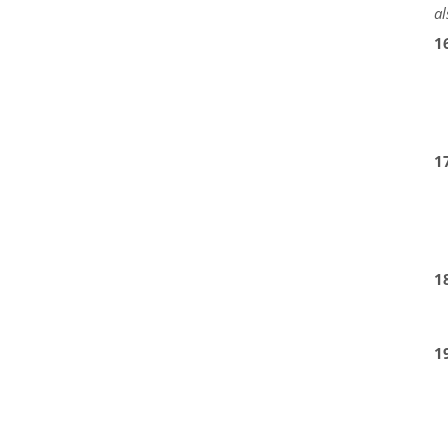
al
1
1
1
1