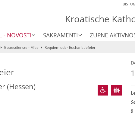
BISTU
Kroatische Kath
L - NOVOSTI
SAKRAMENTI
ZUPNE AKTIVNOS
Gottesdienste - Mise
Requiem oder Eucharistiefeier
D
eier
1
er (Hessen)
L
S
9