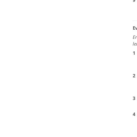
9
E
Er
le
1
2
3
4