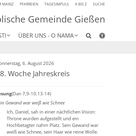
M MAINZ
PFARREIEN
TAGESIMPULS
A BIS Z
SUCHE
olische Gemeinde Gießen
TI
ÜBER UNS - O NAMA
onnerstag, 6. August 2026
8. Woche Jahreskreis
esung
(Dan 7,9-10.13-14)
ein Gewand war weiß wie Schnee
Ich, Daniel, sah in einer nächtlichen Vision:
Throne wurden aufgestellt und ein
Hochbetagter nahm Platz. Sein Gewand war
weiß wie Schnee, sein Haar wie reine Wolle.