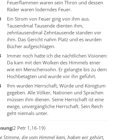
Feuerflammen waren sein Thron und dessen
Räder waren loderndes Feuer.
0
Ein Strom von Feuer ging von ihm aus.
Tausendmal Tausende dienten ihm,
zehntausendmal Zehntausende standen vor
ihm. Das Gericht nahm Platz und es wurden
Bücher aufgeschlagen.
3
Immer noch hatte ich die nächtlichen Visionen:
Da kam mit den Wolken des Himmels einer
wie ein Menschensohn. Er gelangte bis zu dem
Hochbetagten und wurde vor ihn geführt.
4
Ihm wurden Herrschaft, Würde und Königtum
gegeben. Alle Völker, Nationen und Sprachen
müssen ihm dienen. Seine Herrschaft ist eine
ewige, unvergängliche Herrschaft. Sein Reich
geht niemals unter.
esung
(2 Petr 1,16-19)
ie Stimme, die vom Himmel kam, haben wir gehört,