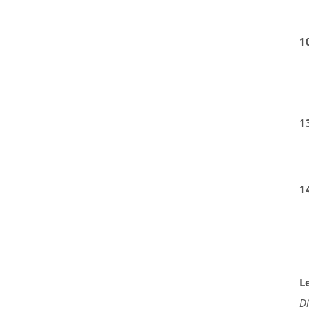
1
1
1
L
D