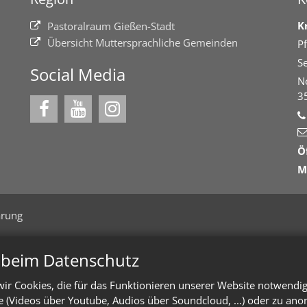
K
Pastoralraum Gießen-Stadt
Übersicht Muttersprachliche Gemeinden
Pf
Se
Social Media
N
3
Ö
M
ärung
n beim Datenschutz
ir Cookies, die für das Funktionieren unserer Website notwendi
te (Videos über Youtube, Audios über Soundcloud, ...) oder zu an