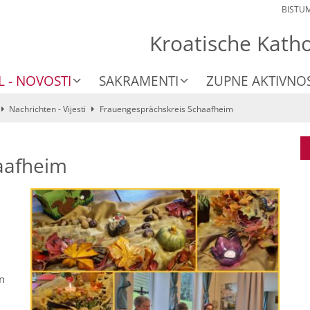
BISTU
Kroatische Kath
L - NOVOSTI
SAKRAMENTI
ZUPNE AKTIVNOS
Nachrichten - Vijesti
Frauengesprächskreis Schaafheim
aafheim
in