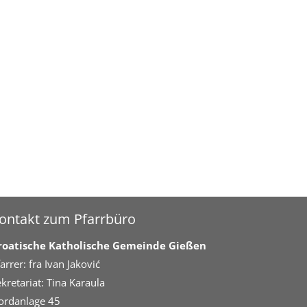
ontakt zum Pfarrbüro
roatische Katholische Gemeinde Gießen
arrer: fra Ivan Jaković
kretariat: Tina Karaula
ordanlage 45