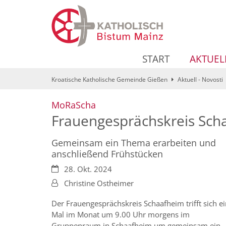
Zum Inhalt springen
START
AKTUEL
Kroatische Katholische Gemeinde Gießen
Aktuell - Novosti
:
MoRaScha
Frauengesprächskreis Sch
Gemeinsam ein Thema erarbeiten und
anschließend Frühstücken
Datum:
28. Okt. 2024
Von:
Christine Ostheimer
Der Frauengesprächskreis Schaafheim trifft sich e
Mal im Monat um 9.00 Uhr morgens im
Gruppenraum in Schaafheim um gemeinsam ein