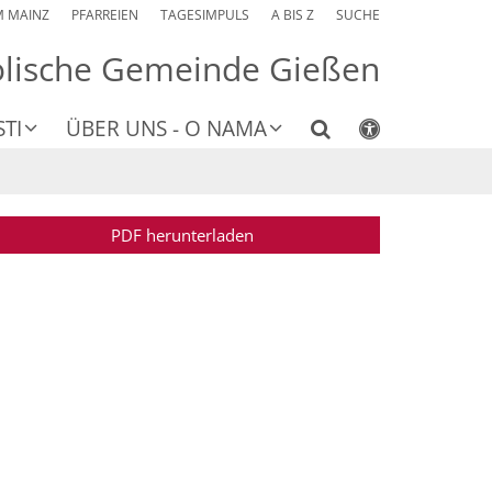
M MAINZ
PFARREIEN
TAGESIMPULS
A BIS Z
SUCHE
olische Gemeinde Gießen
TI
ÜBER UNS - O NAMA
PDF herunterladen