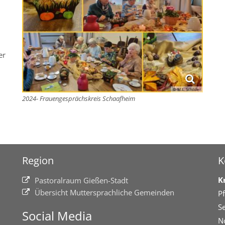
er
© M.L. Schilder
2024- Frauengesprächskreis Schaafheim
Region
K
K
Pastoralraum Gießen-Stadt
Übersicht Muttersprachliche Gemeinden
Pf
Se
Social Media
N