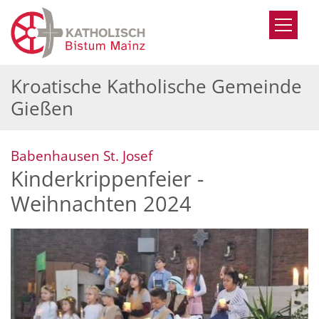
Zum Inhalt springen
Kroatische Katholische Gemeinde
Gießen
:
Babenhausen St. Josef
Kinderkrippenfeier -
Weihnachten 2024