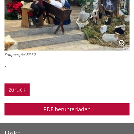
© jf
Krippenspiel Bild 2
.
zurück
PDF herunterladen
Links