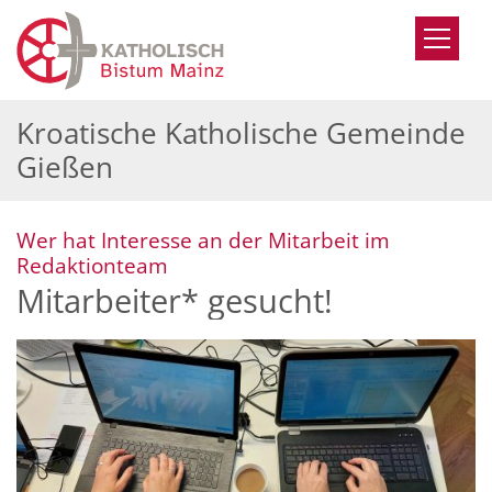
Zum Inhalt springen
Kroatische Katholische Gemeinde
Gießen
Wer hat Interesse an der Mitarbeit im
:
Redaktionteam
Mitarbeiter* gesucht!