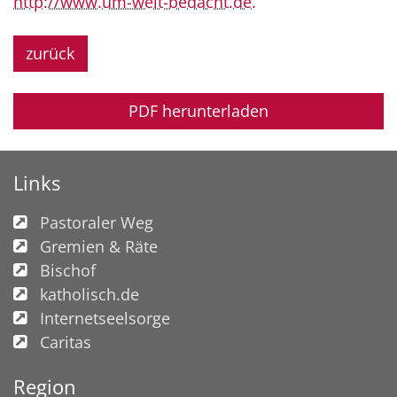
http://www.um-welt-bedacht.de.
zurück
PDF herunterladen
Links
Pastoraler Weg
Gremien & Räte
Bischof
katholisch.de
Internetseelsorge
Caritas
Region