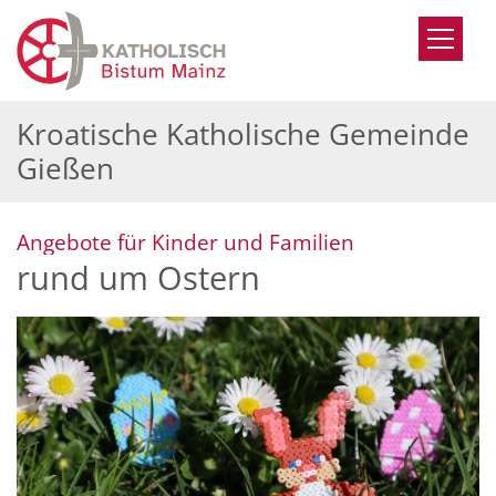
Zum Inhalt springen
Kroatische Katholische Gemeinde
Gießen
:
Angebote für Kinder und Familien
rund um Ostern