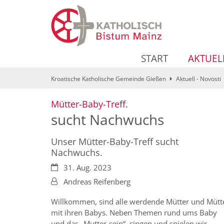
Zum Inhalt springen
START
AKTUEL
Kroatische Katholische Gemeinde Gießen
Aktuell - Novosti
:
Mütter-Baby-Treff.
sucht Nachwuchs
Unser Mütter-Baby-Treff sucht
Nachwuchs.
Datum:
31. Aug. 2023
Von:
Andreas Reifenberg
Willkommen, sind alle werdende Mütter und Mütt
mit ihren Babys. Neben Themen rund ums Baby
und das „Mutter-sein“, singen und spielen wir