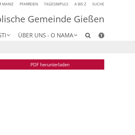
M MAINZ
PFARREIEN
TAGESIMPULS
A BIS Z
SUCHE
olische Gemeinde Gießen
TI
ÜBER UNS - O NAMA
PDF herunterladen