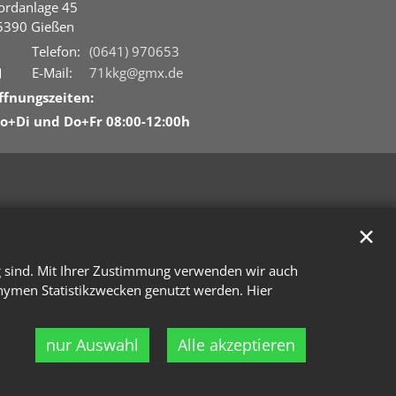
ordanlage 45
5390
Gießen
Telefon:
(0641) 970653
E-Mail:
71kkg@gmx.de
ffnungszeiten:
o+Di und Do+Fr 08:00-12:00h
✕
g sind. Mit Ihrer Zustimmung verwenden wir auch
onymen Statistikzwecken genutzt werden. Hier
nur Auswahl
Alle akzeptieren