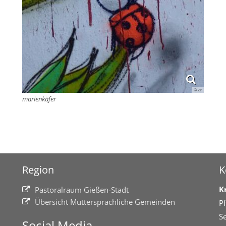
© ar
marienkäfer
Region
K
K
Pastoralraum Gießen-Stadt
Übersicht Muttersprachliche Gemeinden
Pf
Se
Social Media