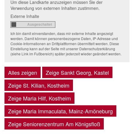
Um diese Landkarte anzuzeigen müssen Sie der
Verwendung von externen Inhalten zustimmen.
Externe Inhalte
Ich bin damit einverstanden, dass mir externe Inhalte angezeigt
werden. Damit können personenbezogene Daten, IP-Adresse und
Cookie-Informationen an Drittplattformen übermittelt werden. Diese
Einstellung kann auf der Seite mit unserer Datenschutzerklärung
(siehe Link im Fußbereich) später jederzeit wieder geändert werden.
Alles zeigen
Zeige Sankt Georg, Kastel
Zeige St. Kilian, Kostheim
Zeige Maria Hilf, Kostheim
Zeige Maria Immaculata, Mainz-Amöneburg
Zeige Seniorenzentrum Am Königsfloß