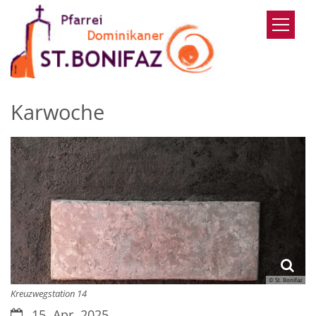
Zum Inhalt springen
Karwoche
© St. Bonifaz
Kreuzwegstation 14
Datum:
15. Apr. 2025