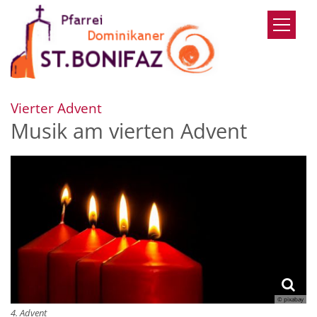
Zum Inhalt springen
:
Vierter Advent
Musik am vierten Advent
© pixabay
4. Advent