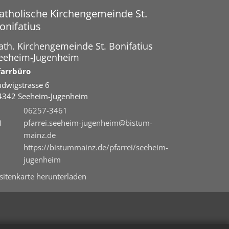
atholische Kirchengemeinde St.
onifatius
ath. Kirchengemeinde St. Bonifatius
eeheim-Jugenheim
farrbüro
udwigstrasse 6
4342
Seeheim-Jugenheim
06257-3461
pfarrei.seeheim-jugenheim@bistum-
mainz.de
https://bistummainz.de/pfarrei/seeheim-
jugenheim
isitenkarte herunterladen