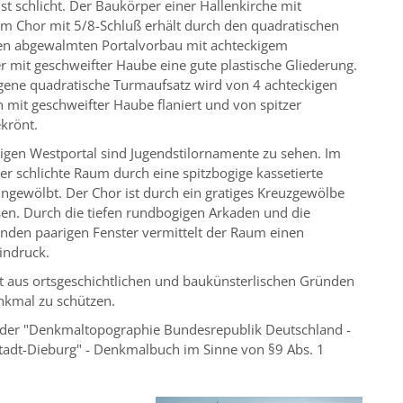
ist schlicht. Der Baukörper einer Hallenkirche mit
m Chor mit 5/8-Schluß erhält durch den quadratischen
n abgewalmten Portalvorbau mit achteckigem
 mit geschweifter Haube eine gute plastische Gliederung.
gene quadratische Turmaufsatz wird von 4 achteckigen
mit geschweifter Haube flaniert und von spitzer
krönt.
gen Westportal sind Jugendstilornamente zu sehen. Im
der schlichte Raum durch eine spitzbogige kassetierte
ngewölbt. Der Chor ist durch ein gratiges Kreuzgewölbe
sen. Durch die tiefen rundbogigen Arkaden und die
enden paarigen Fenster vermittelt der Raum einen
Eindruck.
st aus ortsgeschichtlichen und baukünsterlischen Gründen
nkmal zu schützen.
 der "Denkmaltopographie Bundesrepublik Deutschland -
tadt-Dieburg" - Denkmalbuch im Sinne von §9 Abs. 1