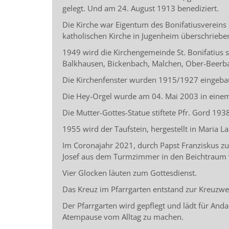
gelegt. Und am 24. August 1913 benediziert.
Die Kirche war Eigentum des Bonifatiusverein
katholischen Kirche in Jugenheim überschriebe
1949 wird die Kirchengemeinde St. Bonifatius s
Balkhausen, Bickenbach, Malchen, Ober-Beerba
Die Kirchenfenster wurden 1915/1927 eingeba
Die Hey-Orgel wurde am 04. Mai 2003 in einem 
Die Mutter-Gottes-Statue stiftete Pfr. Gord 193
1955 wird der Taufstein, hergestellt in Maria L
Im Coronajahr 2021, durch Papst Franziskus zum
Josef aus dem Turmzimmer in den Beichtraum 
Vier Glocken läuten zum Gottesdienst.
Das Kreuz im Pfarrgarten entstand zur Kreuzw
Der Pfarrgarten wird gepflegt und lädt für And
Atempause vom Alltag zu machen.