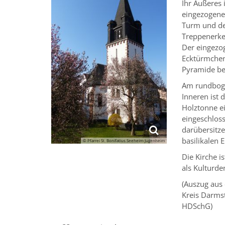
Ihr Äußeres 
eingezogene
Turm und de
Treppenerker
Der eingezo
Ecktürmchen 
Pyramide be
Am rundbogi
Inneren ist 
Holztonne ei
eingeschlos
darübersitz
basilikalen 
© Pfarrei St. Bonifatius Seeheim-Jugenheim
Die Kirche i
als Kulturde
(Auszug aus
Kreis Darms
HDSchG)