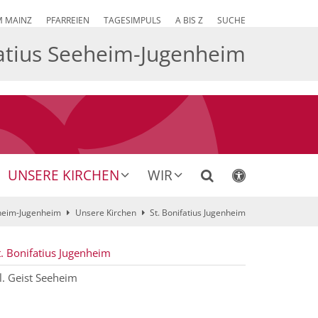
M MAINZ
PFARREIEN
TAGESIMPULS
A BIS Z
SUCHE
atius Seeheim-Jugenheim
UNSERE KIRCHEN
WIR
eheim-Jugenheim
Unsere Kirchen
St. Bonifatius Jugenheim
t. Bonifatius Jugenheim
l. Geist Seeheim