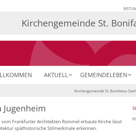
BISTU
Kirchengemeinde St. Bonif
ILLKOMMEN
AKTUELL
GEMEINDELEBEN
Kirchengemeinde St. Bonifatius Se
in Jugenheim
S
H
 vom Frankfurter Architekten Rommel erbaute Kirche lässt
hitektur späthistorische Stilmerkmale erkennen.