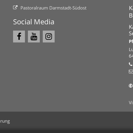
K
Pastoralraum Darmstadt-Südost
B
Social Media
K
S
P
L
6
V
ärung