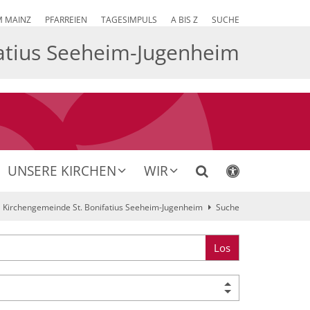
M MAINZ
PFARREIEN
TAGESIMPULS
A BIS Z
SUCHE
atius Seeheim-Jugenheim
UNSERE KIRCHEN
WIR
Kirchengemeinde St. Bonifatius Seeheim-Jugenheim
Suche
Los