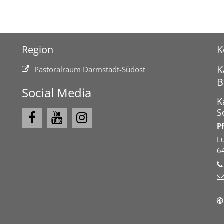
Region
K
K
Pastoralraum Darmstadt-Südost
B
Social Media
K
S
P
L
6