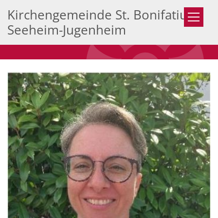
Zum Inhalt springen
Kirchengemeinde St. Bonifatius
Seeheim-Jugenheim