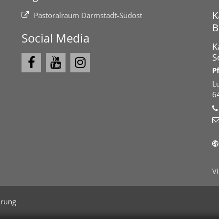
K
Pastoralraum Darmstadt-Südost
B
Social Media
K
S
P
L
6
V
ärung