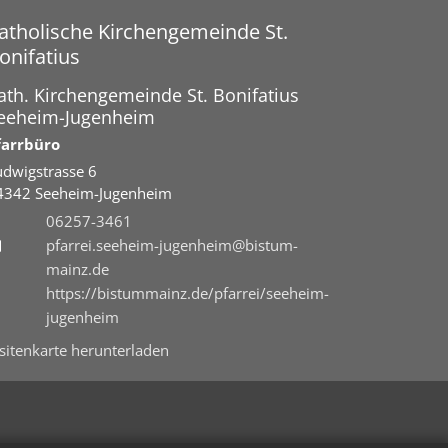
atholische Kirchengemeinde St.
onifatius
ath. Kirchengemeinde St. Bonifatius
eeheim-Jugenheim
farrbüro
udwigstrasse 6
4342
Seeheim-Jugenheim
06257-3461
pfarrei.seeheim-jugenheim@bistum-
mainz.de
https://bistummainz.de/pfarrei/seeheim-
jugenheim
isitenkarte herunterladen