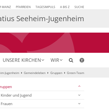
M MAINZ
PFARREIEN
TAGESIMPULS
A BIS Z
SUCHE
atius Seeheim-Jugenheim
UNSERE KIRCHEN
WIR
heim-Jugenheim
Gemeindeleben
Gruppen
Green-Team
ruppen
Kinder und Jugend
Frauen