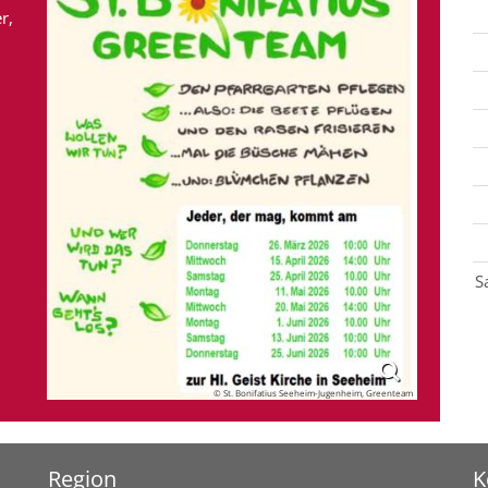
r,
S
© St. Bonifatius Seeheim-Jugenheim, Greenteam
Region
K