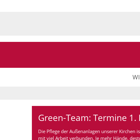
Zum Inhalt springen
W
Green-Team: Termine 1. 
Die Pflege der Außenanlagen unserer Kirchen is
mit viel Arbeit verbunden. Je mehr Hände, dest