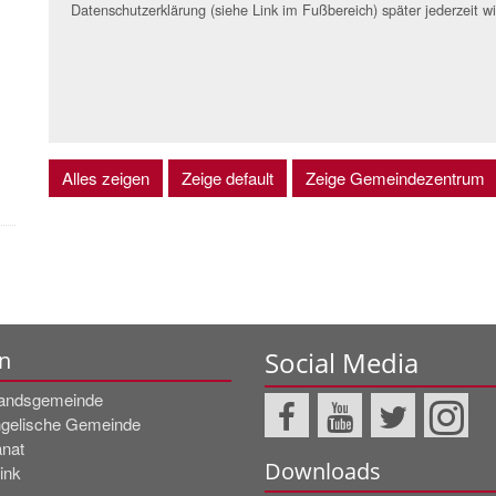
Datenschutzerklärung (siehe Link im Fußbereich) später jederzeit w
Alles zeigen
Zeige default
Zeige Gemeindezentrum
Social Media
n
andsgemeinde
gelische Gemeinde
nat
Downloads
ink