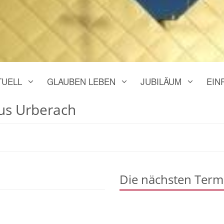
TUELL
GLAUBEN LEBEN
JUBILÄUM
EIN
lus Urberach
Die nächsten Term