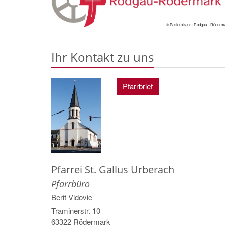
© Pastoralraum Rodgau - Röderm
Ihr Kontakt zu uns
Pfarrbrief
Pfarrei St. Gallus Urberach
Pfarrbüro
Berit
Vidovic
Traminerstr. 10
63322
Rödermark