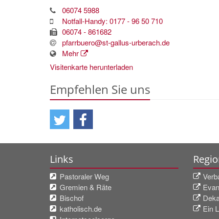
06074 5988
Notfall-Handy: 0177 - 96 50 710
06074 - 861682
pfarrbuero@st-gallus-urberach.de
Mehr
Visitenkarte herunterladen
Empfehlen Sie uns
Links
Regio
Pastoraler Weg
Verb
Gremien & Räte
Evan
Bischof
Deka
katholisch.de
Ein L