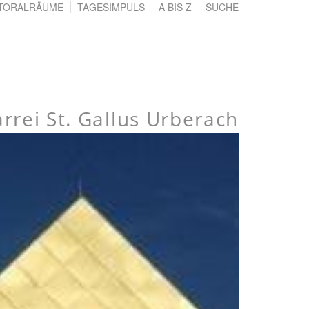
TORALRÄUME
TAGESIMPULS
A BIS Z
SUCHE
arrei St. Gallus Urberach