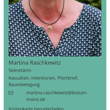
Martina
Raschkewitz
Sekretärin
Kasualien, Intentionen, Pfarrbrief,
Raumbelegung
martina.raschkewitz@bistum-
mainz.de
Visitenkarte herunterladen