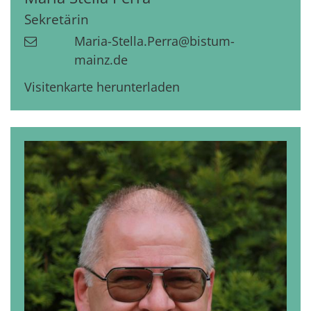
Sekretärin
Maria-Stella.Perra@bistum-
mainz.de
Visitenkarte herunterladen