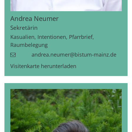
Andrea
Neumer
Sekretärin
Kasualien, Intentionen, Pfarrbrief,
Raumbelegung
andrea.neumer@bistum-mainz.de
Visitenkarte herunterladen