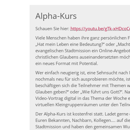
Alpha-Kurs
Schauen Sie hier:
https://youtu.be/gTk-xHDcoC
Viele Menschen haben ihre ganz persönlichen F
„Hat mein Leben eine Bedeutung?“ oder „Macht
evangelischen Stadtmission ein Online-Angebot 
christlichen Glaubens auseinandersetzten möcht
ein neues Format mit Potential.
Wer einfach neugierig ist, eine Sehnsucht nach
nochmals neu für sich ausprobieren möchte, is
beschäftigen sich die Teilnehmer mit Themen wi
Glauben geben?“ oder „Wie führt uns Gott?“. N
Video-Vortrag digital in das Thema der Woche e
virtuellen Kleingruppenräumen unter den Teiln
Der Alpha-Kurs ist kostenfrei statt. Ladet ger
Euren Bekannten, Nachbarn, Kollegen…. auf dies
Stadtmission und haben den gemeinsamen Wuns