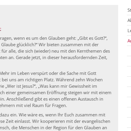
S
A
c
L
ragen, wenn es um den Glauben geht: „Gibt es Gott?“,
A
 Glaube glücklich?“ Wir bieten zusammen mit der
für alle, die sich (wieder) neu mit den Kernthemen des
en an. Gerade jetzt, in dieser herausfordernden Zeit,
 Mehr im Leben verspürt oder die Sache mit Gott
t bei uns am richtigen Platz. Während zehn Wochen
e „Wer ist Jesus?“, „Was kann mir Gewissheit im
ach einer gemeinsamen Eröffnung steigen wir mit einem
in. Anschließend gibt es einen offenen Austausch in
ehmern mit viel Raum für Fragen.
ne dazu ein. Wie wäre es, wenn Ihr Euch zusammen mit
e Zeit einlasst. Wir kooperieren mit der evangelischen
ch, die Menschen in der Region für den Glauben an