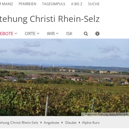
M MAINZ
PFARREIEN
TAGESIMPULS
A BIS Z
SUCHE
tehung Christi Rhein-Selz
EBOTE
ORTE
WIR
ISK
© Pfarrei Auferstehung Christi, Rhein-Selz
ehung Christi Rhein-Selz
Angebote
Glaube
Alpha-Kurs