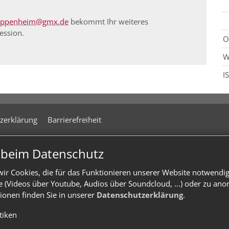
oppenheim@gmx.de
bekommt Ihr weiteres
ession.
O
W
I
zerklärung
Barrierefreiheit
n beim Datenschutz
ir Cookies, die für das Funktionieren unserer Website notwendi
te (Videos über Youtube, Audios über Soundcloud, ...) oder zu an
ionen finden Sie in unserer
Datenschutzerklärung
.
stiken