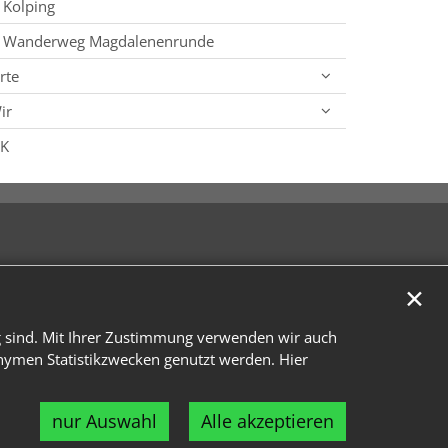
Kolping
Wanderweg Magdalenenrunde
rte
ir
SK
✕
g sind. Mit Ihrer Zustimmung verwenden wir auch
onymen Statistikzwecken genutzt werden. Hier
nur Auswahl
Alle akzeptieren