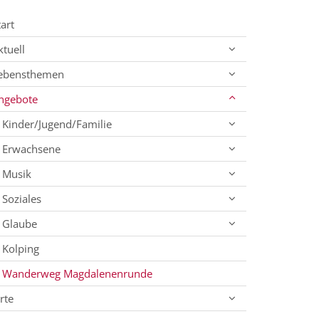
tart
ktuell
ebensthemen
ngebote
Kinder/Jugend/Familie
Erwachsene
Musik
Soziales
Glaube
Kolping
Wanderweg Magdalenenrunde
rte