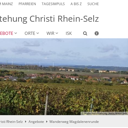
M MAINZ
PFARREIEN
TAGESIMPULS
A BIS Z
SUCHE
tehung Christi Rhein-Selz
EBOTE
ORTE
WIR
ISK
© Pfarrei Auferstehung Christi, Rhein-Selz
isti Rhein-Selz
Angebote
Wanderweg Magdalenenrunde