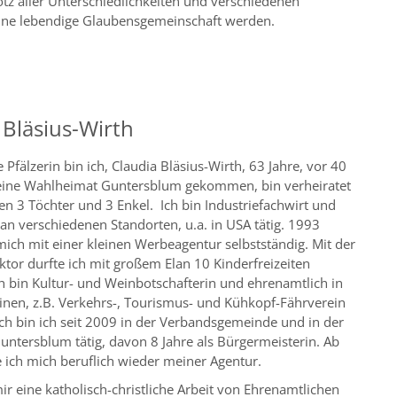
otz aller Unterschiedlichkeiten und verschiedenen
eine lebendige Glaubensgemeinschaft werden.
 Bläsius-Wirth
e Pfälzerin bin ich, Claudia Bläsius-Wirth, 63 Jahre, vor 40
eine Wahlheimat Guntersblum gekommen, bin verheiratet
n 3 Töchter und 3 Enkel. Ich bin Industriefachwirt und
an verschiedenen Standorten, u.a. in USA tätig. 1993
ich mit einer kleinen Werbeagentur selbstständig. Mit der
Viktor durfte ich mit großem Elan 10 Kinderfreizeiten
ch bin Kultur- und Weinbotschafterin und ehrenamtlich in
einen, z.B. Verkehrs-, Tourismus- und Kühkopf-Fährverein
isch bin ich seit 2009 in der Verbandsgemeinde und in der
ntersblum tätig, davon 8 Jahre als Bürgermeisterin. Ab
ich mich beruflich wieder meiner Agentur.
mir eine katholisch-christliche Arbeit von Ehrenamtlichen