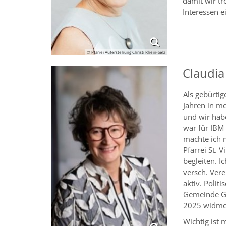
damit wir tr
Interessen 
© Pfarrei Auferstehung Christi Rhein-Selz
Claudia
Als gebürtig
Jahren in m
und wir habe
war für IBM 
machte ich m
Pfarrei St. 
begleiten. I
versch. Ver
aktiv. Polit
Gemeinde Gu
2025 widme 
Wichtig ist 