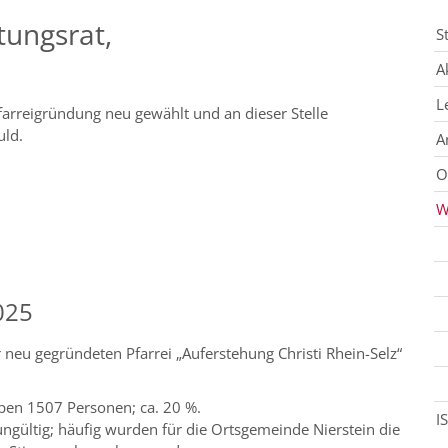
tungsrat,
S
A
L
arreigründung neu gewählt und an dieser Stelle
uld.
A
O
W
025
neu gegründeten Pfarrei „Auferstehung Christi Rhein-Selz“
ben 1507 Personen; ca. 20 %.
I
gültig; häufig wurden für die Ortsgemeinde Nierstein die