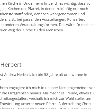
chen Kirche in Undenheim finde ich es wichtig, dass vor
igen Kirchen der Pfarrei, in denen zukünftig nur noch
esdienste stattfinden, dennoch wahrgenommen und
en, z.B.: bei passenden Ausstellungen, Konzerten,
er anderen Veranstaltungsformen. Das wäre für mich ein
euer Weg der Kirche zu den Menschen.
 Herbert
t Andrea Herbert, ich bin 58 Jahre alt und wohne in
e.
Jahren engagiere ich mich in unserer Kirchengemeinde vor
 die Ortsgrenzen hinaus. Mir macht es Freude, etwas zu
 mitzugestalten, weshalb ich mich zur Wahl stelle, um
Entwicklung unserer neuen Pfarrei Auferstehung Christi
 können. Besonders wichtig dabei ist mir, dass unsere