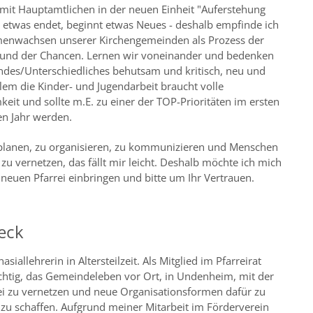
it Hauptamtlichen in der neuen Einheit "Auferstehung
o etwas endet, beginnt etwas Neues - deshalb empfinde ich
nwachsen unserer Kirchengemeinden als Prozess der
und der Chancen. Lernen wir voneinander und bedenken
ndes/Unterschiedliches behutsam und kritisch, neu und
llem die Kinder- und Jugendarbeit braucht volle
it und sollte m.E. zu einer der TOP-Prioritäten im ersten
n Jahr werden.
 planen, zu organisieren, zu kommunizieren und Menschen
zu vernetzen, das fällt mir leicht. Deshalb möchte ich mich
 neuen Pfarrei einbringen und bitte um Ihr Vertrauen.
leck
siallehrerin in Altersteilzeit. Als Mitglied im Pfarreirat
chtig, das Gemeindeleben vor Ort, in Undenheim, mit der
ei zu vernetzen und neue Organisationsformen dafür zu
zu schaffen. Aufgrund meiner Mitarbeit im Förderverein