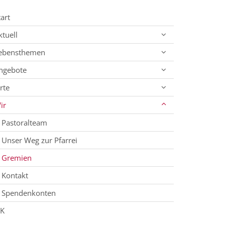
tart
ktuell
ebensthemen
ngebote
rte
ir
Pastoralteam
Unser Weg zur Pfarrei
Gremien
Kontakt
Spendenkonten
SK