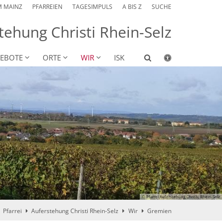
M MAINZ
PFARREIEN
TAGESIMPULS
A BIS Z
SUCHE
tehung Christi Rhein-Selz
EBOTE
ORTE
WIR
ISK
© Pfarrei Auferstehung Christi, Rhein-Selz
Pfarrei
Auferstehung Christi Rhein-Selz
Wir
Gremien