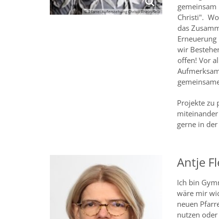
gemeinsam m
© Pfarrei Auferstehung Christi Rhein-Selz
Christi". W
das Zusamme
Erneuerung 
wir Bestehe
offen! Vor a
Aufmerksamke
gemeinsame
Projekte zu
miteinander 
gerne in der
Antje F
Ich bin Gymna
wäre mir wi
neuen Pfarr
nutzen oder 