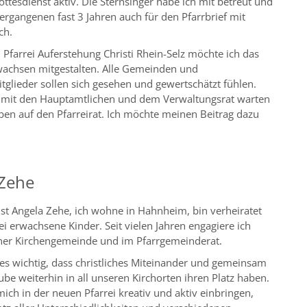
ttesdienst aktiv. Die Sternsinger habe ich mit betreut und
ergangenen fast 3 Jahren auch für den Pfarrbrief mit
ch.
 Pfarrei Auferstehung Christi Rhein-Selz möchte ich das
hsen mitgestalten. Alle Gemeinden und
glieder sollen sich gesehen und gewertschätzt fühlen.
it den Hauptamtlichen und dem Verwaltungsrat warten
en auf den Pfarreirat. Ich möchte meinen Beitrag dazu
 Zehe
st Angela Zehe, ich wohne in Hahnheim, bin verheiratet
i erwachsene Kinder. Seit vielen Jahren engagiere ich
ner Kirchengemeinde und im Pfarrgemeinderat.
 es wichtig, dass christliches Miteinander und gemeinsam
ube weiterhin in all unseren Kirchorten ihren Platz haben.
ich in der neuen Pfarrei kreativ und aktiv einbringen,