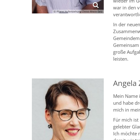
wieder im Go
war in den v
© Pfarrei Auferstehung Christi Rhein-Selz
verantwortli
In der neuen
Zusammenwac
Gemeindemit
Gemeinsam m
große Aufgab
leisten.
Angela
Mein Name i
und habe dre
mich in mei
Für mich ist
gelebter Gla
Ich möchte m