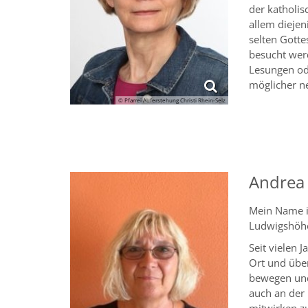
der katholis
allem diejen
selten Gott
besucht werd
Lesungen od
möglicher n
© Pfarrei Auferstehung Christi Rhein-Selz
Andrea
Mein Name is
Ludwigshöh
Seit vielen 
Ort und über
bewegen und
auch an der 
mitwirken zu