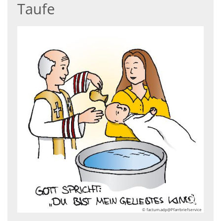
Taufe
© factum.adp@Pfarrbriefservice