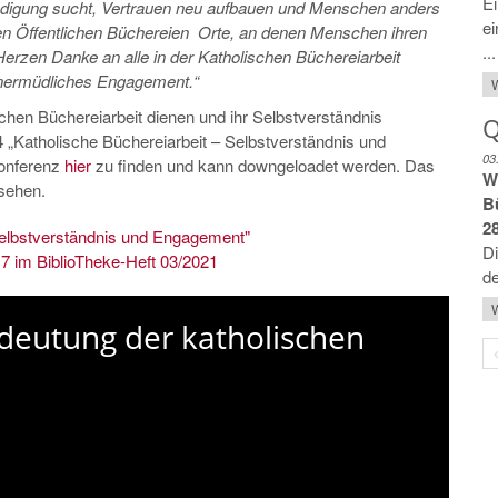
E
kündigung sucht, Vertrauen neu aufbauen und Menschen anders
ei
en Öffentlichen Büchereien Orte, an denen Menschen ihren
...
Herzen Danke an alle in der Katholischen Büchereiarbeit
 unermüdliches Engagement.“
W
ischen Büchereiarbeit dienen und ihr Selbstverständnis
Q
24 „Katholische Büchereiarbeit – Selbstverständnis und
03
konferenz
hier
zu finden und kann downgeloadet werden. Das
W
sehen.
B
2
Selbstverständnis und Engagement"
Di
 7 im BiblioTheke-Heft 03/2021
de
W
edeutung der katholischen