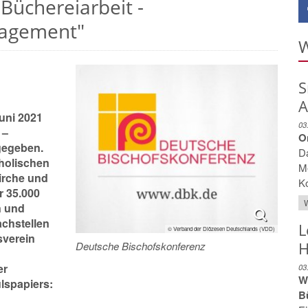
Büchereiarbeit -
gagement"
W
S
A
uni 2021
03
 –
O
gegeben.
Da
tholischen
Me
irche und
K
r 35.000
W
n und
achstellen
L
© Verband der Diözesen Deutschlands (VDD)
sverein
H
Deutsche Bischofskonferenz
er
03
W
lspapiers:
B