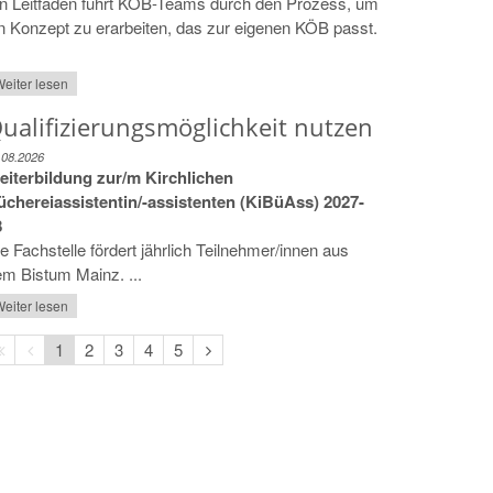
in Leitfaden führt KÖB-Teams durch den Prozess, um
n Konzept zu erarbeiten, das zur eigenen KÖB passt.
eiter lesen
ualifizierungsmöglichkeit nutzen
.08.2026
eiterbildung zur/m Kirchlichen
üchereiassistentin/-assistenten (KiBüAss) 2027-
8
e Fachstelle fördert jährlich Teilnehmer/innen aus
m Bistum Mainz. ...
eiter lesen
Erste
Vorherige
Nächste
1
2
3
4
5
Seite
Seite
Seite