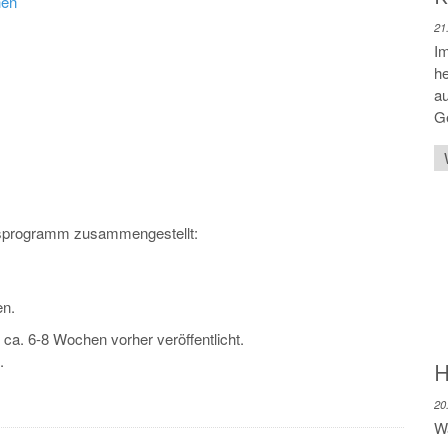
hen
21
Im
he
au
G
resprogramm zusammengestellt:
en.
ca. 6-8 Wochen vorher veröffentlicht.
.
H
20
W