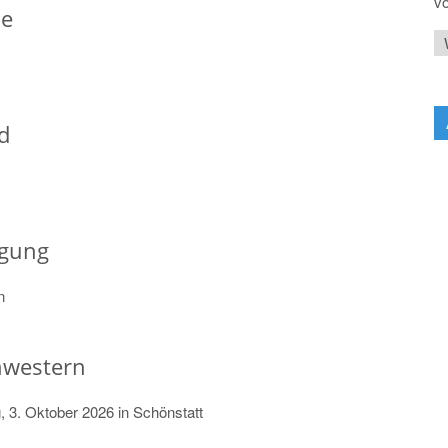
vo
le
d
egung
n
hwestern
 3. Oktober 2026 in Schönstatt