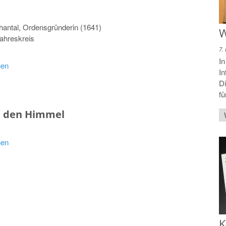
hantal, Ordensgründerin (1641)
W
ahreskreis
7.
In
hen
In
D
fü
n den Himmel
hen
K