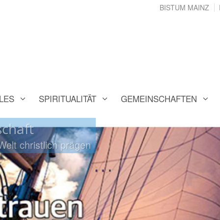
BISTUM MAINZ
LES
SPIRITUALITÄT
GEMEINSCHAFTEN
chaft
chaft
Welt christlich prägen
Welt christlich prägen