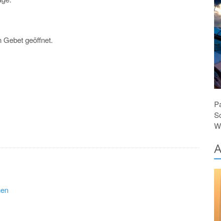
n
n Gebet geöffnet.
P
S
Wi
A
hen