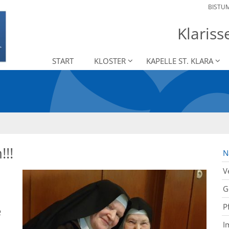
BISTU
Klaris
START
KLOSTER
KAPELLE ST. KLARA
!!
N
V
G
P
e
I