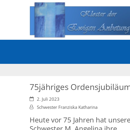
Zum Inhalt springen
75jähriges Ordensjubiläum!
Datum:
2. Juli 2023
Von:
Schwester Franziska Katharina
Heute vor 75 Jahren hat unser
Schwester M. Angelina ihre