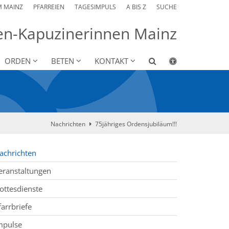
M MAINZ
PFARREIEN
TAGESIMPULS
A BIS Z
SUCHE
sen-Kapuzinerinnen Mainz
ORDEN
BETEN
KONTAKT
Nachrichten
75jähriges Ordensjubiläum!!!
achrichten
eranstaltungen
ottesdienste
farrbriefe
mpulse