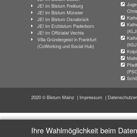
Juge
JE! im Bistum Freiburg
Chri
JE! im Bistum Münster
Kath
JE! im Bistum Osnabrück
Kath
JE! im Erzbistum Paderborn
(KLJ
JE! im Offizialat Vechta
Kath
Villa Gründergeist in Frankfurt
(KSJ
(CoWorking und Social Hub)
Kolp
Malt
Pfad
(PS
Schö
2020 © Bistum Mainz
Impressum
Datenschutzer
Ihre Wahlmöglichkeit beim Date