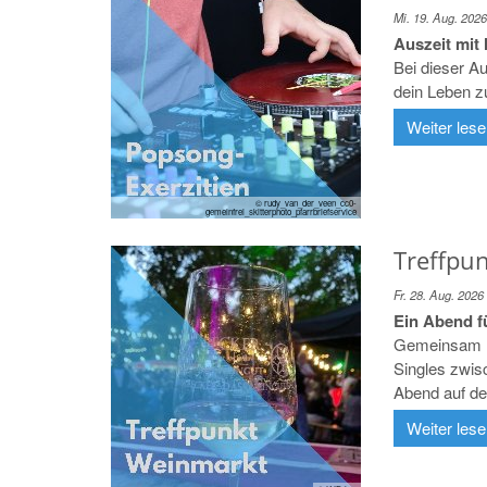
Mi. 19. Aug. 2026
Auszeit mit 
Bei dieser A
dein Leben zu 
Weiter les
© rudy_van_der_veen_cc0-
gemeinfrei_skitterphoto_pfarrbriefservice
Treffpu
Fr. 28. Aug. 2026
Ein Abend f
Gemeinsam mi
Singles zwis
Abend auf de
Weiter les