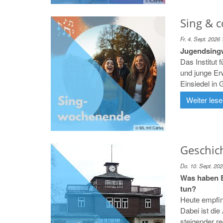
© KJBrhm
Sing & 
Fr. 4. Sept. 2026
Jugendsing
Das Institut
und junge E
Einsiedel in 
Weiter les
© ML mit Canva
Geschich
Do. 10. Sept. 202
Was haben B
tun?
Heute empfin
Dabei ist di
steigender re