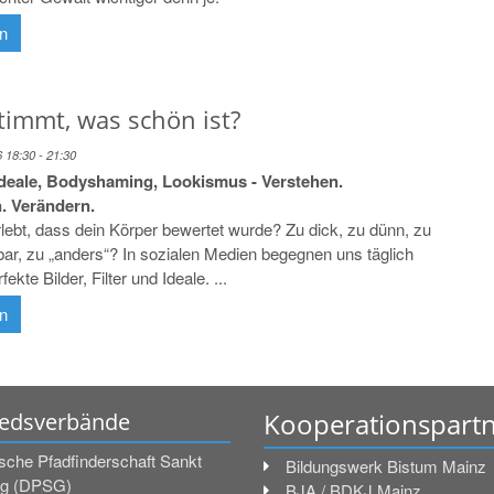
en
timmt, was schön ist?
6 18:30 - 21:30
deale, Bodyshaming, Lookismus - Verstehen.
. Verändern.
lebt, dass dein Körper bewertet wurde? Zu dick, zu dünn, zu
tbar, zu „anders“? In sozialen Medien begegnen uns täglich
ekte Bilder, Filter und Ideale. ...
en
Kooperationspart
iedsverbände
sche Pfadfinderschaft Sankt
Bildungswerk Bistum Mainz
g (DPSG)
BJA / BDKJ Mainz