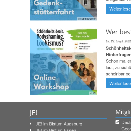
Weiter les
© KJB Südhessen
Wer bes
Di. 29. Sept. 202
Schönheitsi
Hinterfragen
Schon mal er
laut, zu sich
scheinbar perf
Weiter les
© JE!
JE!
Mitgl
Deut
JE! im Bistum Augsburg
Geor
JE! im Bistum Essen