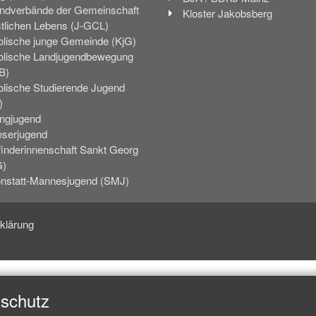
ndverbände der Gemeinschaft
Kloster Jakobsberg
stlichen Lebens (J-GCL)
olische junge Gemeinde (KjG)
olische Landjugendbewegung
B)
olische Studierende Jugend
)
ingjugend
eserjugend
finderinnenschaft Sankt Georg
G)
nstatt-Mannesjugend (SMJ)
klärung
nschutz