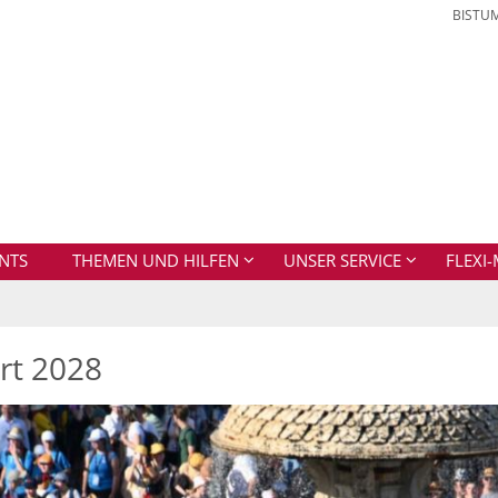
BISTU
NTS
THEMEN UND HILFEN
UNSER SERVICE
FLEXI-
rt 2028