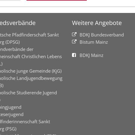
iedsverbände
Weitere Angebote
tsche Pfadfinderschaft Sankt
BDKJ Bundesverband
rg (DPSG)
Bistum Mainz
endverbände der
BDKJ Mainz
einschaft Christlichen Lebens
L)
holische junge Gemeinde (KjG)
holische Landjugendbewegung
B)
holische Studierende Jugend
)
pingjugend
teserjugend
dfinderinnenschaft Sankt
rg (PSG)