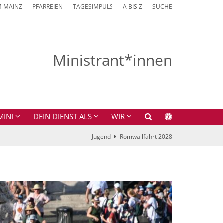
M MAINZ
PFARREIEN
TAGESIMPULS
A BIS Z
SUCHE
Ministrant*innen
MINI
DEIN DIENST ALS
WIR
Jugend
Romwallfahrt 2028