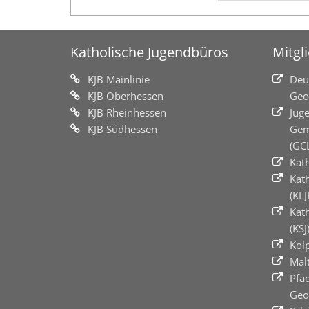
Katholische Jugendbüros
Mitgl
KJB Mainlinie
Deu
KJB Oberhessen
Geo
KJB Rheinhessen
Jug
KJB Südhessen
Gem
(GC
Kat
Kat
(KLJ
Kat
(KSJ
Kol
Mal
Pfa
Geo