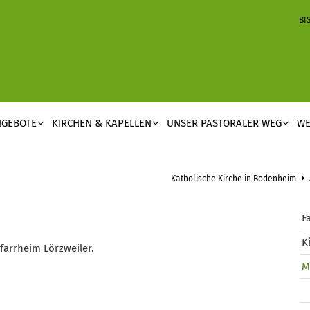
BI
NGEBOTE
KIRCHEN & KAPELLEN
UNSER PASTORALER WEG
WE
Katholische Kirche in Bodenheim
F
K
farrheim Lörzweiler.
M