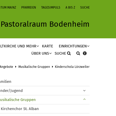
STUM MAINZ
PFARREIEN
TAGESIMPULS
A BIS Z
SUCHE
Pastoralraum Bodenheim
LTKIRCHE UND MEHR
KARTE
EINRICHTUNGEN
ÜBER UNS
SUCHE
Angebote
Musikalische Gruppen
Kinderschola Lörzweiler
amilien
inder/Jugend
usikalische Gruppen
Kirchenchor St. Alban