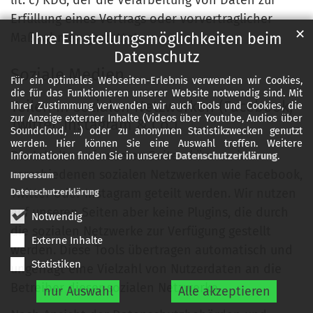
Erfüllung eines Vertrags oder vorvertraglicher
✕
Maßnahmen gestattet.
Ihre Einstellungsmöglichkeiten beim
Datenschutz
Soziale Medien
Für ein optimales Webseiten-Erlebnis verwenden wir Cookies,
die für das Funktionieren unserer Website notwendig sind. Mit
Teilen in sozialen Netzwerken (Facebook,
Ihrer Zustimmung verwenden wir auch Tools und Cookies, die
zur Anzeige externer Inhalte (Videos über Youtube, Audios über
Twitter, Instagram & Co.)
Soundcloud, ...) oder zu anonymen Statistikzwecken genutzt
werden. Hier können Sie eine Auswahl treffen. Weitere
Die Inhalte auf unseren Seiten können in
Informationen finden Sie in unserer
Datenschutzerklärung
.
verschiedenen sozialen Netzwerken wie Facebook,
Impressum
Twitter oder Instagram geteilt werden. Wir nutzen
Datenschutzerklärung
auf unseren Seiten aber keine Plugins, die durch
Notwendig
die sozialen Netzwerke zur Verfügung gestellt
Externe Inhalte
werden. Diese Tools übertragen automatisch und
Statistiken
ungefragt eine Vielzahl von Nutzerdaten an die
Betreiber dieser sozialen Netzwerke.
nur Auswahl
Alle akzeptieren