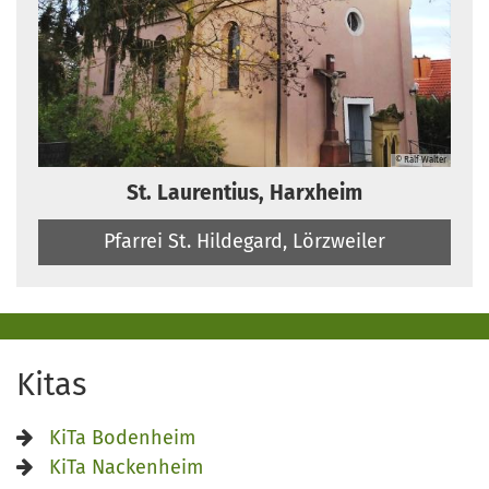
© Ralf Walter
St. Laurentius, Harxheim
Pfarrei St. Hildegard, Lörzweiler
Kitas
KiTa Bodenheim
KiTa Nackenheim