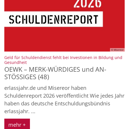
© Misereor
Geld für Schuldendienst fehlt bei Investionen in Bildung und
:
Gesundheit
OEWK – MERK-WÜRDIGES und AN-
STÖSSIGES (48)
erlassjahr.de und Misereor haben
Schuldenreport 2026 veröffentlicht Wie jedes Jahr
haben das deutsche Entschuldungsbündnis
erlassjahr. ...
mehr +