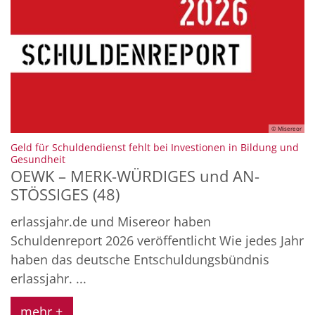
© Misereor
Geld für Schuldendienst fehlt bei Investionen in Bildung und
:
Gesundheit
OEWK – MERK-WÜRDIGES und AN-
STÖSSIGES (48)
erlassjahr.de und Misereor haben
Schuldenreport 2026 veröffentlicht Wie jedes Jahr
haben das deutsche Entschuldungsbündnis
erlassjahr. ...
mehr +