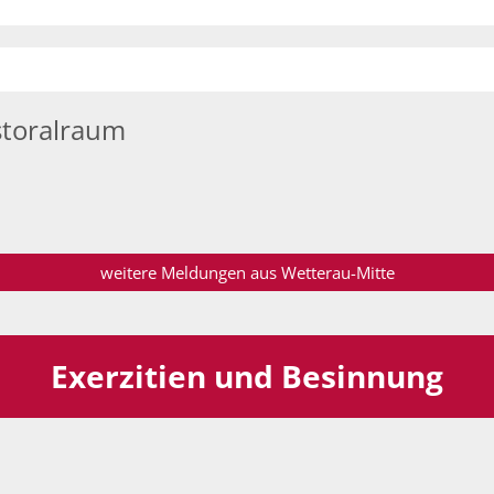
storalraum
weitere Meldungen aus Wetterau-Mitte
Exerzitien und Besinnung