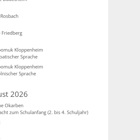
l Rosbach
e Friedberg
Nepomuk Kloppenheim
roatischer Sprache
Nepomuk Kloppenheim
olnischer Sprache
ust 2026
che Okarben
acht zum Schulanfang (2. bis 4. Schuljahr)
t
t