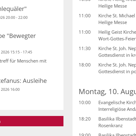
Heilige Messe
hlequäler"
11:00
Kirche St. Michae
26 20:00 - 22:00
Heilige Messe
11:00
Heilig Geist Kirch
pe "Bewegter
Wort-Gottes-Feier
11:30
Kirche St. Joh. 
 2026 15:15 - 17:45
Gottesdienst in k
treff für Menschen mit
18:00
Kirche St. Joh. 
Gottesdienst in p
tefanus: Ausleihe
Montag, 10. Aug
 2026 16:00
10:00
Evangelische Kir
Interreligiöse And
18:20
Basilika Ilbenstad
n
Rosenkranz
19:00
Basilika Ilbenstad