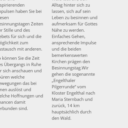
nspirierenden
Alltag hinter sich zu
mpulsen haben Sie bei
lassen, sich auf sein
iesen
Leben zu besinnen und
esinnungstagen Zeiten
aufmerksam für Gottes
r Stille und des
Nähe zu werden.
bets für sich und die
Einfaches Gehen,
öglichkeit zum
ansprechende Impulse
ustausch mit anderen.
und die beiden
bemerkenswerten
 können Sie die Zeit
Kirchen prägen den
es Übergangs in Ruhe
Besinnungstag.Wir
ür sich anschauen und
gehen die sogenannte
püren welche
„Engelthaler
ewegungen das bei
Pilgerrunde“ vom
hnen auslöst und
Kloster Engelthal nach
elche Hoffnungen und
Maria Sternbach und
hancen damit
zurück, 14 km
erbunden sind.
hauptsächlich durch
den Wald.