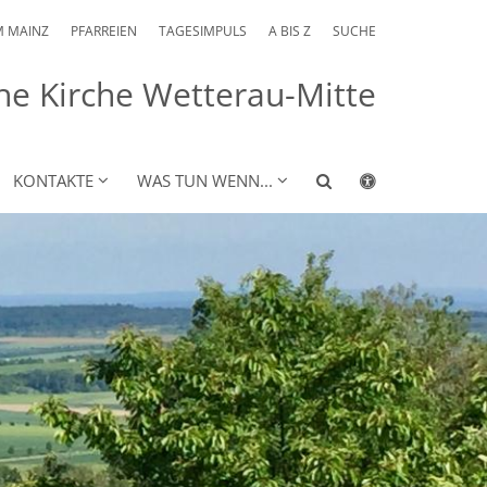
M MAINZ
PFARREIEN
TAGESIMPULS
A BIS Z
SUCHE
he Kirche Wetterau-Mitte
KONTAKTE
WAS TUN WENN...