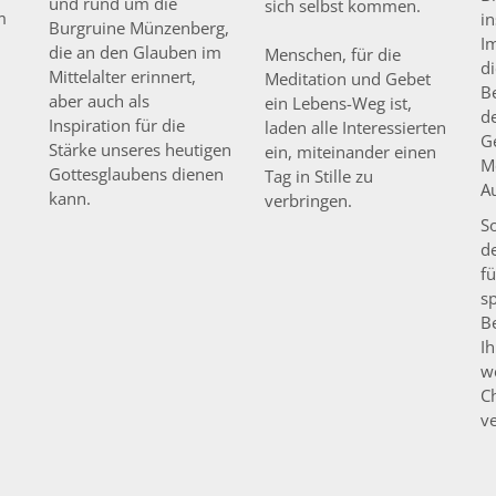
und rund um die
sich selbst kommen.
m
i
Burgruine Münzenberg,
I
die an den Glauben im
Menschen, für die
d
Mittelalter erinnert,
Meditation und Gebet
B
aber auch als
ein Lebens-Weg ist,
de
Inspiration für die
laden alle Interessierten
Ge
Stärke unseres heutigen
ein, miteinander einen
M
Gottesglaubens dienen
Tag in Stille zu
A
kann.
verbringen.
So
d
f
s
B
I
w
C
v