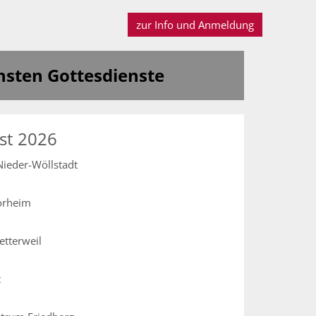
zur Info und Anmeldung
hsten Gottesdienste
st 2026
Nieder-Wöllstadt
Dorheim
etterweil
t