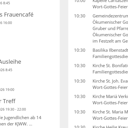
10:00
Kapelle Caritasze
6 8:45
Wort-Gottes-Feier
es Frauencafé
10:30
Gemeindezentrum
Ökumenischer Gott
26 16:00
Gruber und Pfarre
Ökumenischer Gott
im Festzelt am G
10:30
Basilika Ilbenstad
Familiengottesdie
Ausleihe
10:30
Kirche St. Bonifat
026 8:45
Familiengottesdie
10:30
Kirche St. Joh. Ev
Wort-Gottes-Feie
026 19:00
10:30
Kirche Mariä Ver
r Treff
Wort-Gottes-Feier
26 19:30 - 22:00
10:30
Kirche St. Maria
lle Jugendlichen ab 14
Wort-Gottes-Feier
en der KJWW. ...
10:30
Kirche Heilig Kre