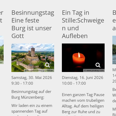
r
Besinnungstag
Ein Tag in
B
t
Eine feste
Stille:Schweige
e
Burg ist unser
n und
a
Gott
Aufleben
ter
Mo
© BurgMünzenberg-C=kilhan
© www.pixabay.com
14
Samstag, 30. Mai 2026
Dienstag, 16. Juni 2026
2
9:30 - 17:00
10:00 - 17:00
B
Besinnungstag auf der
Einen ganzen Tag Pause
W
Burg Münzenberg:
machen vom trubeligen
d
Wir laden ein zu einem
Alltag. Auf dem heiligen
M
spannenden Tag auf
Berg zur Ruhe und zu
B