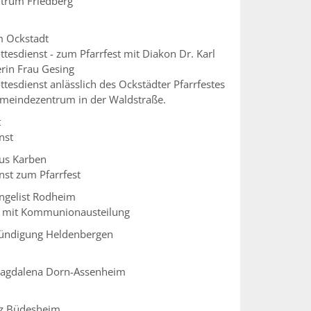
ntrum Friedberg
 Ockstadt
esdienst - zum Pfarrfest mit Diakon Dr. Karl
rin Frau Gesing
esdienst anlässlich des Ockstädter Pfarrfestes
emeindezentrum in der Waldstraße.
t
nst
ius Karben
nst zum Pfarrfest
angelist Rodheim
r mit Kommunionausteilung
kündigung Heldenbergen
 Magdalena Dorn-Assenheim
uz Büdesheim