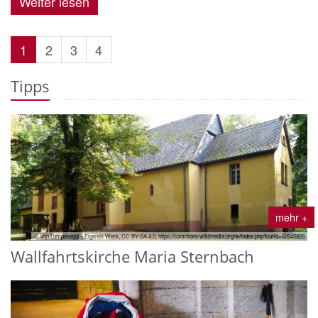
Weiter lesen
1
2
3
4
Tipps
mehr +
© Von Lumpeseggl - Eigenes Werk, CC BY-SA 4.0, https://commons.wikimedia.org/w/index.php?curid=62645828
Wallfahrtskirche Maria Sternbach