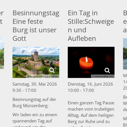
r
Besinnungstag
Ein Tag in
B
t
Eine feste
Stille:Schweige
e
Burg ist unser
n und
a
Gott
Aufleben
ter
Mo
© BurgMünzenberg-C=kilhan
© www.pixabay.com
14
Samstag, 30. Mai 2026
Dienstag, 16. Juni 2026
2
9:30 - 17:00
10:00 - 17:00
B
Besinnungstag auf der
Einen ganzen Tag Pause
W
Burg Münzenberg:
machen vom trubeligen
d
Wir laden ein zu einem
Alltag. Auf dem heiligen
M
spannenden Tag auf
Berg zur Ruhe und zu
B
und rund um die