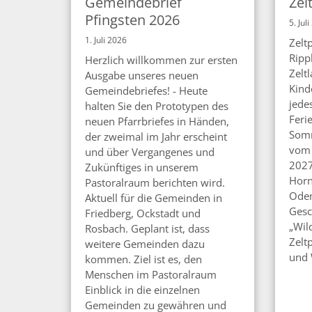
Gemeindebrief
Zel
Pfingsten 2026
5. Jul
1. Juli 2026
Zelt
Ripp
Herzlich willkommen zur ersten
Zelt
Ausgabe unseres neuen
Kind
Gemeindebriefes! - Heute
jedes
halten Sie den Prototypen des
Feri
neuen Pfarrbriefes in Händen,
Somm
der zweimal im Jahr erscheint
vom 
und über Vergangenes und
2027
Zukünftiges in unserem
Horn
Pastoralraum berichten wird.
Oden
Aktuell für die Gemeinden in
Gesc
Friedberg, Ockstadt und
„Wil
Rosbach. Geplant ist, dass
Zelt
weitere Gemeinden dazu
und 
kommen. Ziel ist es, den
Menschen im Pastoralraum
Einblick in die einzelnen
Gemeinden zu gewähren und