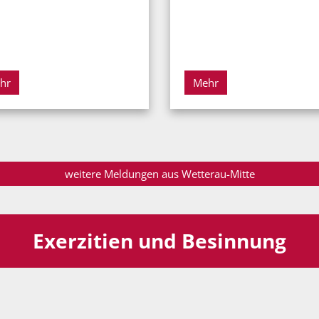
hr
Mehr
weitere Meldungen aus Wetterau-Mitte
Exerzitien und Besinnung