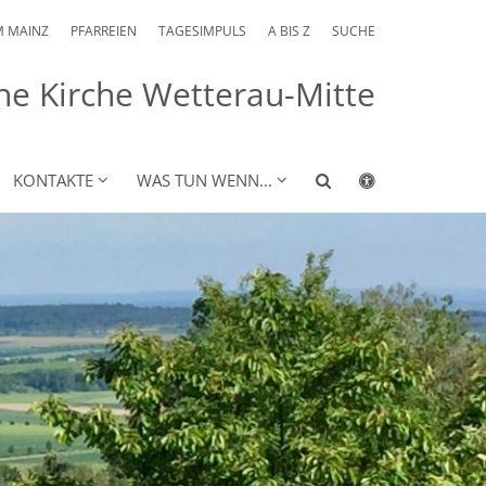
M MAINZ
PFARREIEN
TAGESIMPULS
A BIS Z
SUCHE
he Kirche Wetterau-Mitte
KONTAKTE
WAS TUN WENN...