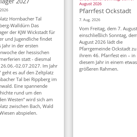
tlager 2027
:
August 2026
Pfarrfest Ockstadt
i 2026
platz Hornbacher Tal
7. Aug. 2026
berg-Walldürn Das
Vom Freitag, dem 7. August
lager der KJW Wickstadt für
einschließlich Sonntag, dem
er und Jugendliche findet
August 2026 lädt die
 Jahr in der ersten
Pfarrgemeinde Ockstadt zu
enwoche der hessischen
ihrem 46. Pfarrfest ein – in
erferien statt - diesmal
diesem Jahr in einem etwas
26.06.-02.07.2027. Im Jahr
größeren Rahmen.
 geht es auf den Zeltplatz
bacher Tal bei Rippberg im
wald. Eine spannende
hichte rund um den
den Westen“ wird sich am
platz zwischen Bach, Wald
Wiesen abspielen.