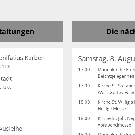
taltungen
Die näc
Samstag, 8. Aug
Bonifatius Karben
6 11:30
17:00
Marienkirche Frie
Beichtgelegenheit
stadt
17:30
Kirche St. Stefan
6 12:00
Wort-Gottes-Feier
18:00
Kirche St. Willigis
Heilige Messe
18:00
Kirche St. Joh. 
Vorabendmesse
Ausleihe
18:00
Marienkirche Frie