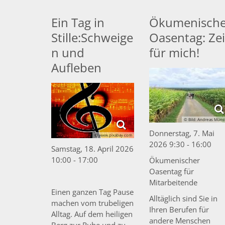
Ein Tag in
Ökumenische
Stille:Schweige
Oasentag: Zei
n und
für mich!
Aufleben
© Bild: Andreas Müns
Donnerstag, 7. Mai
© www.pixabay.com
2026 9:30 - 16:00
Samstag, 18. April 2026
10:00 - 17:00
Ökumenischer
Oasentag für
Mitarbeitende
Einen ganzen Tag Pause
Alltäglich sind Sie in
machen vom trubeligen
Ihren Berufen für
Alltag. Auf dem heiligen
andere Menschen
Berg zur Ruhe und zu