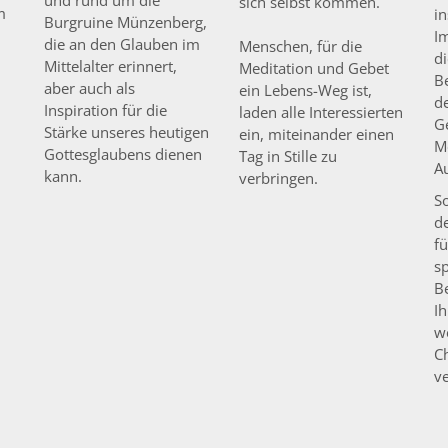
sich selbst kommen.
m
i
Burgruine Münzenberg,
I
die an den Glauben im
Menschen, für die
d
Mittelalter erinnert,
Meditation und Gebet
B
aber auch als
ein Lebens-Weg ist,
de
Inspiration für die
laden alle Interessierten
Ge
Stärke unseres heutigen
ein, miteinander einen
M
Gottesglaubens dienen
Tag in Stille zu
A
kann.
verbringen.
So
d
f
s
B
I
w
C
v