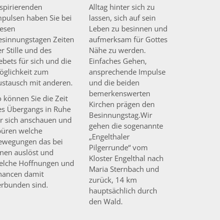
nspirierenden
Alltag hinter sich zu
mpulsen haben Sie bei
lassen, sich auf sein
iesen
Leben zu besinnen und
esinnungstagen Zeiten
aufmerksam für Gottes
r Stille und des
Nähe zu werden.
bets für sich und die
Einfaches Gehen,
öglichkeit zum
ansprechende Impulse
ustausch mit anderen.
und die beiden
bemerkenswerten
 können Sie die Zeit
Kirchen prägen den
es Übergangs in Ruhe
Besinnungstag.Wir
ür sich anschauen und
gehen die sogenannte
püren welche
„Engelthaler
ewegungen das bei
Pilgerrunde“ vom
hnen auslöst und
Kloster Engelthal nach
elche Hoffnungen und
Maria Sternbach und
hancen damit
zurück, 14 km
erbunden sind.
hauptsächlich durch
den Wald.