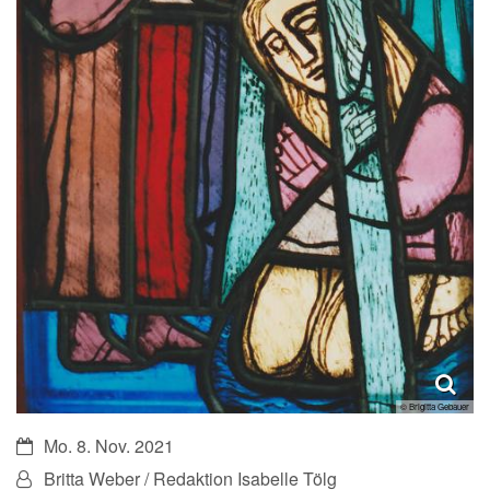
© Brigitta Gebauer
Datum:
Mo. 8. Nov. 2021
Von:
Britta Weber / Redaktion Isabelle Tölg