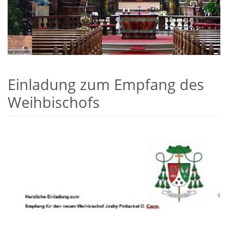
fen
© P. Sijoy
Einladung zum Empfang des
Weihbischofs