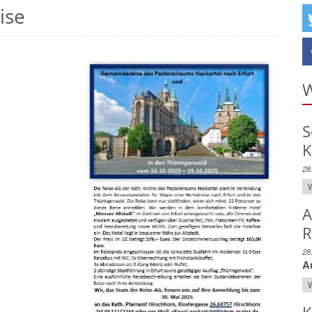
ise
W
S
K
28
W
A
R
28
A
W