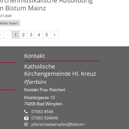
irchenmusikalische Ausbildung
m Bistum Mainz
.07.2026
eiter lesen
Erste
Vorherige
Nächste
1
2
3
4
5
Seite
Seite
Seite
Kontakt
Katholische
Kirchengemeinde Hl. Kreuz
Pfarrbüro
Kontakt
Frau
Reichert
Klostergasse 13
74206
Bad Wimpfen
07063 8546
07063 934649
pfarrei.badwimpfen@bistum-