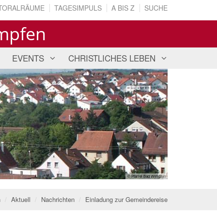
TORALRÄUME
TAGESIMPULS
A BIS Z
SUCHE
impfen
EVENTS
CHRISTLICHES LEBEN
© P. Sijoy
n
Aktuell
Nachrichten
Einladung zur Gemeindereise