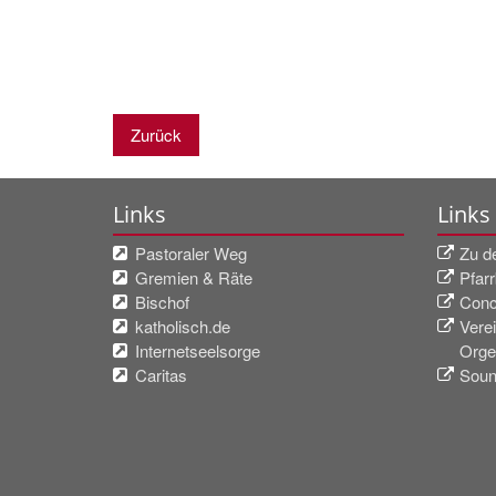
Zurück
Links
Links
Pastoraler Weg
Zu d
Gremien & Räte
Pfarr
Bischof
Conc
katholisch.de
Vere
Internetseelsorge
Orge
Caritas
Soun