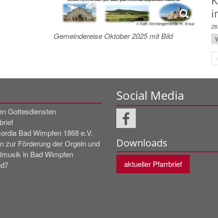
K
i
© Kath. Kirchengemeinde Hl. Kreuz
28
Gemeindereise Oktober 2025 mit Bild
W
Social Media
en Gottesdiensten
brief
ordia Bad Wimpfen 1868 e.V.
Downloads
in zur Förderung der Orgeln und
lmusik in Bad Wimpfen
aktueller Pfarrbrief
d7