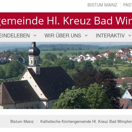
BISTUM MAINZ
PAS
gemeinde Hl. Kreuz Bad W
EINDELEBEN
WIR ÜBER UNS
INTERAKTIV
Bistum Mainz
Katholische Kirchengemeinde Hl. Kreuz Bad Wimpfe