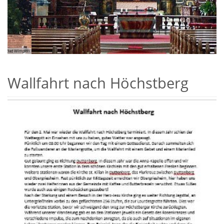
fen
© P. Sijoy
Wallfahrt nach Höchstberg