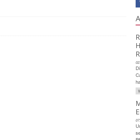
A
R
H
R
02
Di
C
ha
W
M
E
07
Un
se
Pf