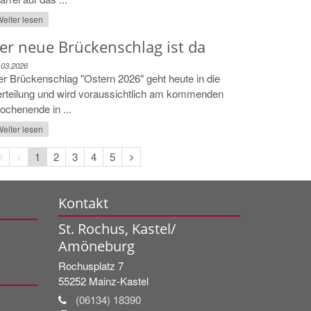
eiter lesen
er neue Brückenschlag ist da
.03.2026
r Brückenschlag "Ostern 2026" geht heute in die
rteilung und wird voraussichtlich am kommenden
chenende in ...
eiter lesen
Erste
Vorherige
Nächste
1
2
3
4
5
Seite
Seite
Seite
Kontakt
St. Rochus, Kastel/
Amöneburg
Rochusplatz 7
55252
Mainz-Kastel
(06134) 18390