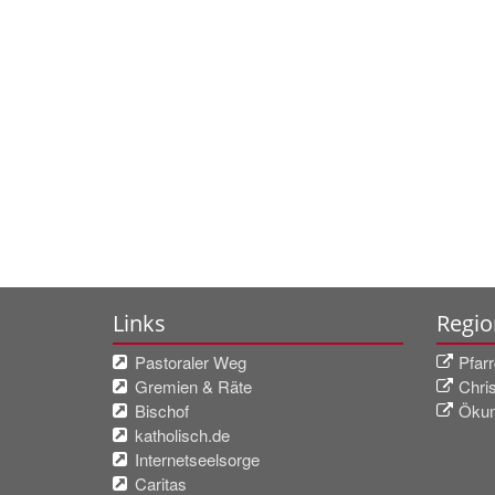
Links
Regio
Pastoraler Weg
Pfar
Gremien & Räte
Chri
Bischof
Ökum
katholisch.de
Internetseelsorge
Caritas