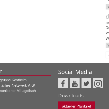
W
d
26
De
Ve
Wo
W
Social Media
n
rgruppe Kostheim
stliches Netzwerk AKK
enischer Mittagstisch
Downloads
aktueller Pfarrbrief