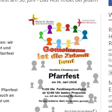
W
R
H
den: wir
R
et und
02
arrfest
Di
C
ha
W
M
E
Pfarrfest
 auch an
07
nt um
Un
se
Pf