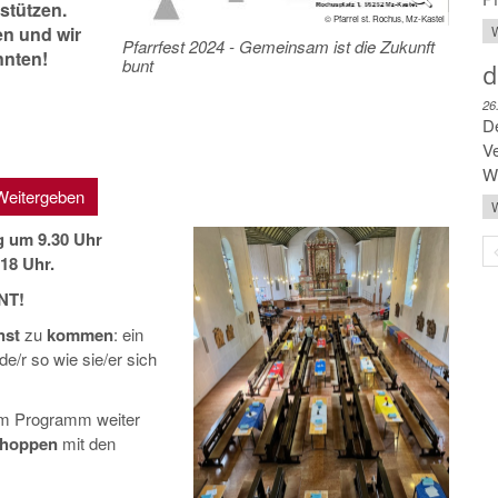
stützen.
© Pfarrei st. Rochus, Mz-Kastel
en und wir
W
Pfarrfest 2024 - Gemeinsam ist die Zukunft
nnten!
bunt
d
26
De
Ve
Wo
Weitergeben
W
 um 9.30 Uhr
18 Uhr.
UNT!
nst
zu
kommen
: ein
de/r so wie sie/er sich
tem Programm weiter
choppen
mit den