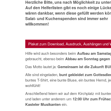
Herzliche Bitte, uns nach Möglichkeit zu unter
Auf den Helferlisten gibt es noch einige Lück
wären dankbar, wenn diese gefüllt werden kö
Salat- und Kuchenspenden sind immer sehr
willkommen!
Plakat zum Download, Ausdruck, Aushängen und 
Hilfe wird auch besonders beim
Aufbau am Samstag
gebraucht, ebenso beim
Abbau am Sonntag gegen 
Das Motto lautet ja:
Gemeinsam ist die Zukunft B
Alle sind eingeladen,
bunt gekleidet zum Gottesdie
buntes T-Shirt, eine bunte Bluse, ein buntes Hemd, je
wohlfühlt!
Anschließend feiern wir auf dem Kirchplatz mit bun
und laden unter anderem um
12:00 Uhr zum Frühs
Kasteler Musikanten
ein.