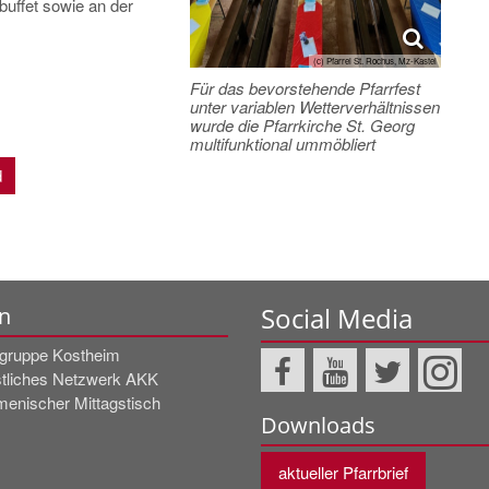
nbuffet sowie an der
(c) Pfarrei St. Rochus, Mz-Kastel
Für das bevorstehende Pfarrfest
unter variablen Wetterverhältnissen
wurde die Pfarrkirche St. Georg
multifunktional ummöbliert
d
Social Media
n
rgruppe Kostheim
stliches Netzwerk AKK
enischer Mittagstisch
Downloads
aktueller Pfarrbrief