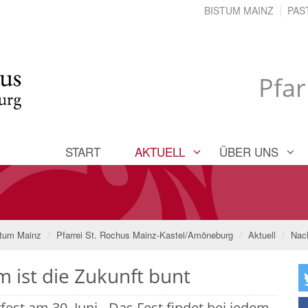
BISTUM MAINZ
PAS
Pfar
START
AKTUELL
ÜBER UNS
tum Mainz
Pfarrei St. Rochus Mainz-Kastel/Amöneburg
Aktuell
Nac
 ist die Zukunft bunt
est am 30. Juni - Das Fest findet bei jedem