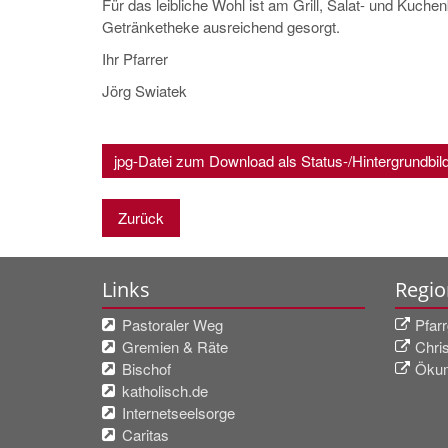
Für das leibliche Wohl ist am Grill, Salat- und Kuche
Getränketheke ausreichend gesorgt.
Ihr Pfarrer
Jörg Swiatek
jpg-Datei zum Download als Status-/Hintergrundbil
Zurück
Links
Regio
Pastoraler Weg
Pfar
Gremien & Räte
Chri
Bischof
Ökum
katholisch.de
Internetseelsorge
Caritas