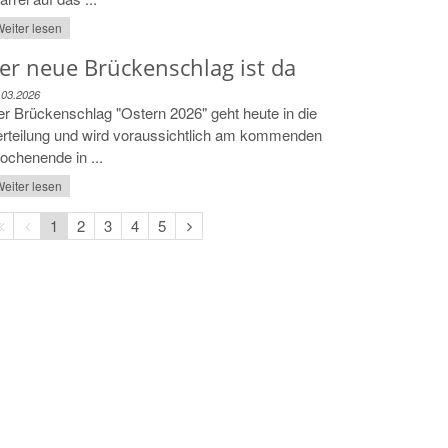
eiter lesen
er neue Brückenschlag ist da
.03.2026
r Brückenschlag "Ostern 2026" geht heute in die
rteilung und wird voraussichtlich am kommenden
chenende in ...
eiter lesen
Erste
Vorherige
Nächste
1
2
3
4
5
Seite
Seite
Seite