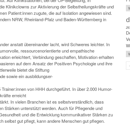
. Auf Klinikstationen, bei der OP-Begleitung, in
 die Klinikclowns zur Aktivierung der Selbstheilungskräfte und
W
men Patient:innen zugute, die auf Isolation angewiesen sind.
d
ländern NRW, Rheinland-Pfalz und Baden-Württemberg in
26
De
Ve
er anstatt übereinander lacht, wird Schweres leichter. In
Wo
morvolle, ressourcenorientierte und empathische
W
on erleichtert, Verbindung geschaffen, Motivation erhalten
basieren auf dem Ansatz der Positiven Psychologie und ihre
erweile bietet die Stiftung
nde sowie ein ausbildungser-
 Trainer:innen von HHH durchgeführt. In über 2.000 Humor-
räfte erreicht
rkt. In vielen Branchen ist es selbstverständlich, dass
ren Stärken unterstützt werden. Auch für Pflegende und
n Gesundheit und die Entwicklung kommunikativer Stärken zu
ch selbst gut pflegt, kann andere Menschen gut pflegen.