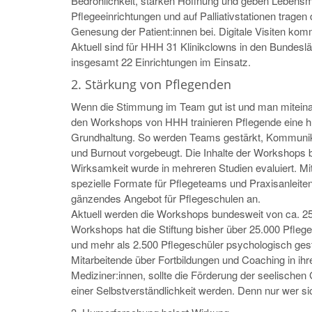
Bedrohlichkeit, stärken Hoffnung und geben Lebensmut
Pflegeeinrichtungen und auf Palliativstationen tragen
Genesung der Patient:innen bei. Digitale Visiten kom
Aktuell sind für HHH 31 Klinikclowns in den Bundes
insgesamt 22 Einrichtungen im Einsatz.
2. Stärkung von Pflegenden
Wenn die Stimmung im Team gut ist und man miteinand
den Workshops von HHH trainieren Pflegende eine hu
Grundhaltung. So werden Teams gestärkt, Kommunikati
und Burnout vorgebeugt. Die Inhalte der Workshops 
Wirksamkeit wurde in mehreren Studien evaluiert. Mittl
spezielle Formate für Pflegeteams und Praxisanleite
gänzendes Angebot für Pflegeschulen an.
Aktuell werden die Workshops bundesweit von ca. 25
Workshops hat die Stiftung bisher über 25.000 Pflegek
und mehr als 2.500 Pflegeschüler psychologisch gestä
Mitarbeitende über Fortbildungen und Coaching in ih
Mediziner:innen, sollte die Förderung der seelische
einer Selbstverständlichkeit werden. Denn nur wer si