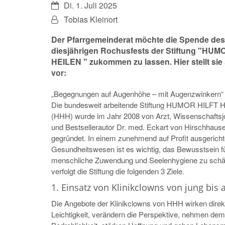
Datum:
Di. 1. Juli 2025
Von:
Tobias Kleinort
Der Pfarrgemeinderat möchte die Spende des
diesjährigen Rochusfests der Stiftung "HUM
HEILEN " zukommen zu lassen. Hier stellt sie
vor:
„Begegnungen auf Augenhöhe – mit Augenzwinkern“
Die bundesweit arbeitende Stiftung HUMOR HILFT 
(HHH) wurde im Jahr 2008 von Arzt, Wissenschaftsjo
und Bestsellerautor Dr. med. Eckart von Hirschhaus
gegründet. In einem zunehmend auf Profit ausgericht
Gesundheitswesen ist es wichtig, das Bewusstsein f
menschliche Zuwendung und Seelenhygiene zu schär
verfolgt die Stiftung die folgenden 3 Ziele.
1. Einsatz von Klinikclowns von jung bis a
Die Angebote der Klinikclowns von HHH wirken direkt 
Leichtigkeit, verändern die Perspektive, nehmen dem 