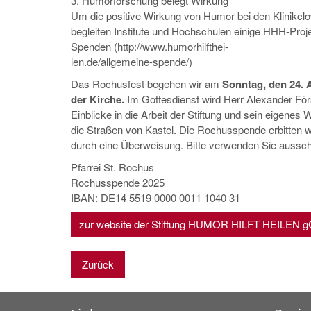
3. Humorforschung belegt Wirkung
Um die positive Wirkung von Humor bei den Klinikcl
begleiten Institute und Hochschulen einige HHH-Proje
Spenden (http://www.humorhilfthei-
len.de/allgemeine-spende/)
Das Rochusfest begehen wir am
Sonntag, den 24. 
der Kirche.
Im Gottesdienst wird Herr Alexander Förs
Einblicke in die Arbeit der Stiftung und sein eigenes
die Straßen von Kastel. Die Rochusspende erbitten w
durch eine Überweisung. Bitte verwenden Sie aussch
Pfarrei St. Rochus
Rochusspende 2025
IBAN: DE14 5519 0000 0011 1040 31
zur website der Stiftung HUMOR HILFT HEILEN gG
Zurück