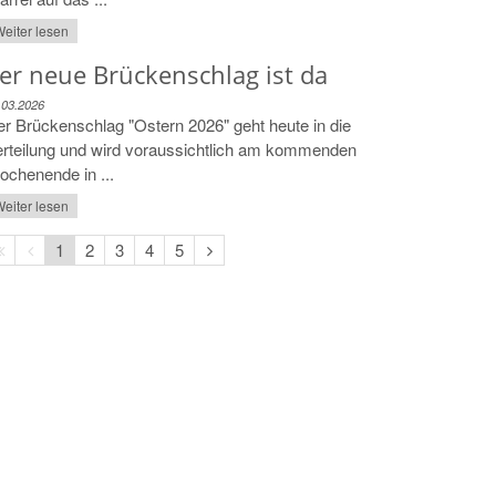
eiter lesen
er neue Brückenschlag ist da
.03.2026
r Brückenschlag "Ostern 2026" geht heute in die
rteilung und wird voraussichtlich am kommenden
chenende in ...
eiter lesen
Erste
Vorherige
Nächste
1
2
3
4
5
Seite
Seite
Seite