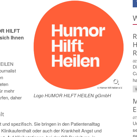
W
OR HILFT
R
 sich Ihnen
H
R
02
HEILEN
Di
urnalist
C
en
ha
eten
© Homor hilft heilen e.V.
W
ür mehr
Logo HUMOR HILFT HEILEN gGmbH
fen, daher
M
E
lt
07
Un
und spezifisch. Sie bringen in den Patientenalltag
se
Klinikaufenthalt oder auch der Krankheit Angst und
Pf