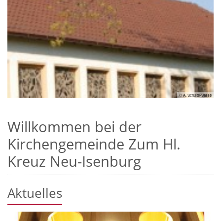
sse
© A. Schulte-Sasse
Willkommen bei der
Kirchengemeinde Zum Hl.
Kreuz Neu-Isenburg
Aktuelles