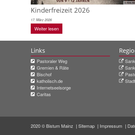
© Alex Alb
Kinderfreizeit 2026
17. März 2026
Weiter lesen
Links
Regio
Pastoraler Weg
Sank
Gremien & Räte
Sank
Bischof
Past
katholisch.de
Stad
Internetseelsorge
Caritas
2020 © Bistum Mainz
Sitemap
Impressum
Dat