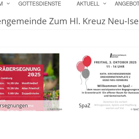
M
GOTTESDIENSTE
AKTUELL
ANGEBO
engemeinde Zum Hl. Kreuz Neu-Is
rsegnungen
SpaZ
© Katrin Rose
© SpaZ