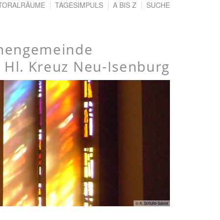
TORALRÄUME
TAGESIMPULS
A BIS Z
SUCHE
chengemeinde
Hl. Kreuz Neu-Isenburg
© A. Schulte-Sasse