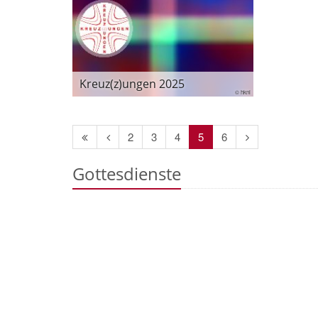
Kreuz(z)ungen 2025
© hkni
Erste
Vorherige
Nächste
2
3
4
5
6
Seite
Seite
Seite
Gottesdienste