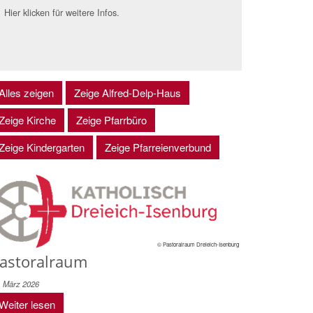
Hier klicken für weitere Infos.
Alles zeigen
Zeige Alfred-Delp-Haus
Zeige Kirche
Zeige Pfarrbüro
Zeige Kindergarten
Zeige Pfarreienverbund
© Pastoralraum Dreieich-Isenburg
astoralraum
. März 2026
Weiter lesen