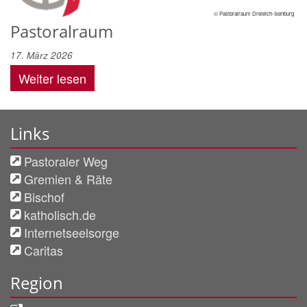
© Pastoralraum Dreieich-Isenburg
Pastoralraum
17. März 2026
Weiter lesen
Links
Pastoraler Weg
Gremien & Räte
Bischof
katholisch.de
Internetseelsorge
Caritas
Region